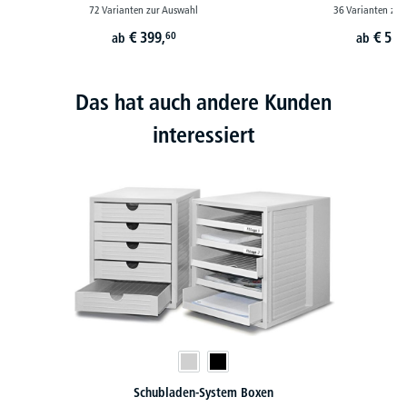
72 Varianten zur Auswahl
36 Varianten zur
€
399,
€
519
60
ab
ab
Das hat auch andere Kunden
interessiert
Schubladen-System Boxen