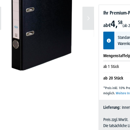
Ihr Premium-P
4,
58
ab
€
(ab 2
Standar
Warenko
Mengenstaffelp
ab
1
Stück
ab
20
Stück
*Preis inkl. 10% P
möglich.
Weitere I
Lieferung:
inner
Preis zzgl. MwSt.
Die tatsächliche 