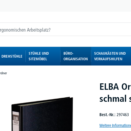
STÜHLE UND
BÜRO-
SCHAUKÄSTEN UND
DREHSTÜHLE
SITZMÖBEL
ORGANISATION
VERKAUFSHILFEN
rdner
ELBA Or
schmal 
Best.-Nr.:
297463
Weitere Information