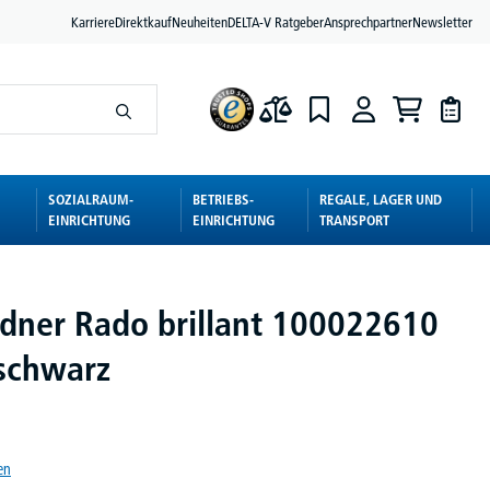
Karriere
Direktkauf
Neuheiten
DELTA-V Ratgeber
Ansprechpartner
Newsletter
SOZIALRAUM-
BETRIEBS-
REGALE, LAGER UND
EINRICHTUNG
EINRICHTUNG
TRANSPORT
dner Rado brillant 100022610
schwarz
en