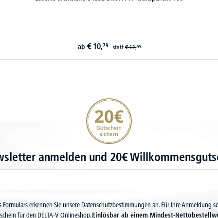
€
10,
79
ab
statt
€
12,
99
20€ Gutschein sichern
wsletter anmelden und 20€ Willkommensgutsc
 Formulars erkennen Sie unsere
Datenschutzbestimmungen
an. Für Ihre Anmeldung s
schein für den DELTA-V Onlineshop.
Einlösbar ab einem Mindest-Nettobestellw