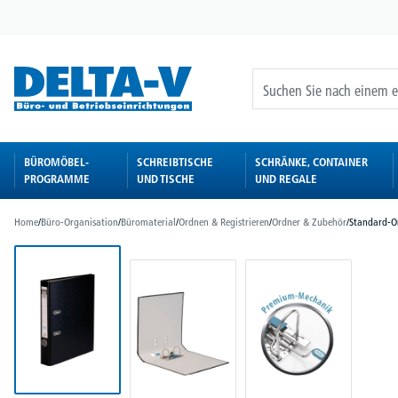
springen
Zur Hauptnavigation springen
BÜROMÖBEL-
SCHREIBTISCHE
SCHRÄNKE, CONTAINER
PROGRAMME
UND TISCHE
UND REGALE
Home
/
Büro-Organisation
/
Büromaterial
/
Ordnen & Registrieren
/
Ordner & Zubehör
/
Standard-O
Bildergalerie überspringen