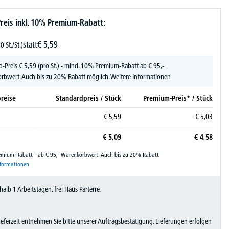
reis inkl. 10% Premium-Rabatt:
statt
€
5,
59
0 St./St.)
d-Preis
€
5,
59
(pro St.) - mind. 10% Premium-Rabatt ab € 95,-
rbwert. Auch bis zu 20% Rabatt möglich.
Weitere Informationen
reise
Standardpreis / Stück
Premium-Preis* / Stück
€
5,
59
€
5,
03
€
5,
09
€
4,
58
remium-Rabatt - ab € 95,- Warenkorbwert. Auch bis zu 20% Rabatt
nformationen
halb 1 Arbeitstagen, frei Haus Parterre.
Lieferzeit entnehmen Sie bitte unserer Auftragsbestätigung. Lieferungen erfolgen