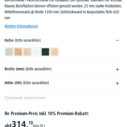
Büroschränke / Aktenschränke mit Rollladen. Der optimale Stauraum für schmale
Räume. Büroflächen können effizient genutzt werden. 25 mm starke Holzböden,
Mitteltrennwand ab Breite 1200 mm, Sichtrückwand in Korpusfarbe, Tiefe 420
mm
Weitere Informationen
Farbe
(bitte auswählen)
Lichtgrau
Buchedekor
Ahorndekor
Weiß
Anthrazit
Eiche hell
Breite (mm)
(bitte auswählen)
Höhe (OH)
(bitte auswählen)
Auswahl zurücksetzen
Ihr Premium-Preis inkl. 10% Premium-Rabatt:
314,
10
ab
€
(pro St.)