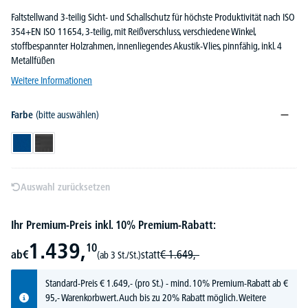
Faltstellwand 3-teilig Sicht- und Schallschutz für höchste Produktivität nach ISO
354+EN ISO 11654, 3-teilig, mit Reißverschluss, verschiedene Winkel,
stoffbespannter Holzrahmen, innenliegendes Akustik-Vlies, pinnfähig, inkl. 4
Metallfüßen
Weitere Informationen
Farbe
(bitte auswählen)
Blau
Dunkelgrau
Auswahl zurücksetzen
Ihr Premium-Preis inkl. 10% Premium-Rabatt:
1.439,
10
ab
€
statt
€
1.649,-
(ab 3 St./St.)
Standard-Preis
€
1.649,-
(pro St.) - mind. 10% Premium-Rabatt ab €
95,- Warenkorbwert. Auch bis zu 20% Rabatt möglich.
Weitere