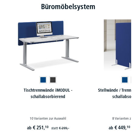
Büromöbelsystem
Tischtrennwände iMODUL -
Stellwände / Trennw
schallabsorbierend
schallabsorb
10 Varianten zur Auswahl
8 Varianten zur
€
251,
€
449,
10
10
ab
ab
statt
€
299,-
st