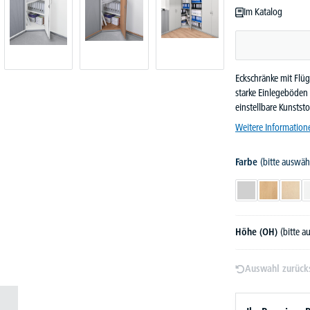
Im Katalog
Eckschränke mit Flüg
starke Einlegeböden 
einstellbare Kunstst
Weitere Information
Farbe
(bitte auswäh
Lichtgrau
Buchedekor
Ahor
Höhe (OH)
(bitte 
Auswahl zurück