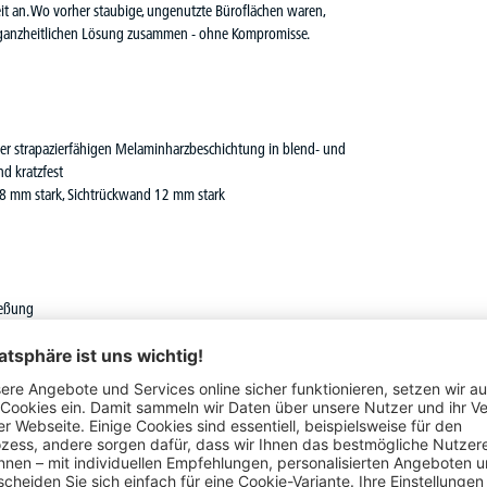
 an. Wo vorher staubige, ungenutzte Büroflächen waren,
er ganzheitlichen Lösung zusammen - ohne Kompromisse.
iner strapazierfähigen Melaminharzbeschichtung in blend- und
d kratzfest
18 mm stark, Sichtrückwand 12 mm stark
ießung
mm, maximale Belastung 30 kg bei gleichmäßiger Belastung
ar, Stahlsockel optional