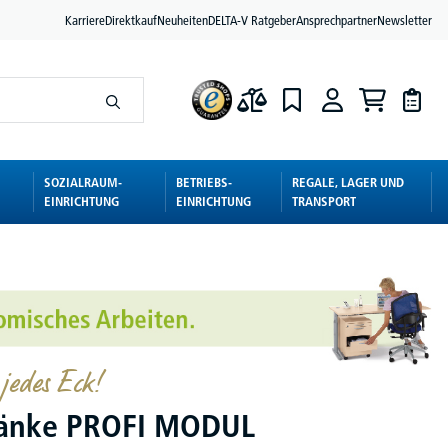
Karriere
Direktkauf
Neuheiten
DELTA-V Ratgeber
Ansprechpartner
Newsletter
SOZIALRAUM-
BETRIEBS-
REGALE, LAGER UND
EINRICHTUNG
EINRICHTUNG
TRANSPORT
 jedes Eck!
ränke PROFI MODUL