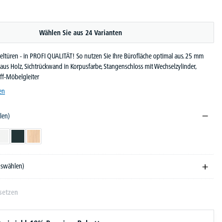
Wählen Sie aus 24 Varianten
eltüren - in PROFI QUALITÄT! So nutzen Sie Ihre Bürofläche optimal aus. 25 mm
aus Holz, Sichtrückwand in Korpusfarbe, Stangenschloss mit Wechselzylinder,
off-Möbelgleiter
en
len)
ndekor
Weiß
Anthrazit
Eiche hell
auswählen)
setzen