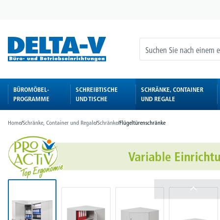
springen
Zur Hauptnavigation springen
BÜROMÖBEL-
SCHREIBTISCHE
SCHRÄNKE, CONTAINER
PROGRAMME
UND TISCHE
UND REGALE
Home
/
Schränke, Container und Regale
/
Schränke
/
Flügeltürenschränke
Bildergalerie überspringen