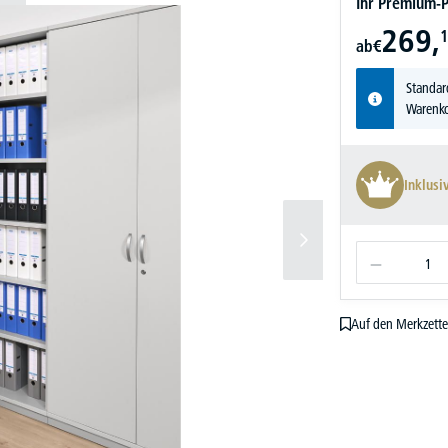
Ihr Premium-P
269,
1
ab
€
Standar
Warenko
Inklusi
Auf den Merkzette