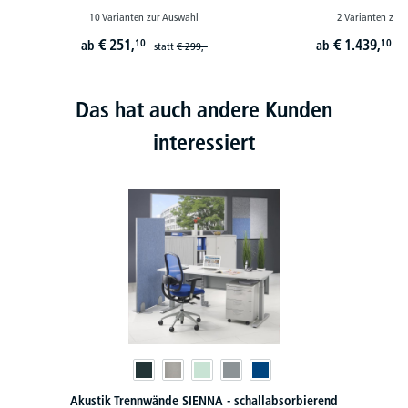
10 Varianten zur Auswahl
2 Varianten zur
€
251,
€
1.439,
10
10
ab
ab
statt
€
299,-
s
Das hat auch andere Kunden
interessiert
Akustik Trennwände SIENNA - schallabsorbierend