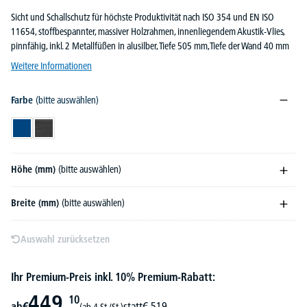
Sicht und Schallschutz für höchste Produktivität nach ISO 354 und EN ISO
11654, stoffbespannter, massiver Holzrahmen, innenliegendem Akustik-Vlies,
pinnfähig, inkl. 2 Metallfüßen in alusilber, Tiefe 505 mm,Tiefe der Wand 40 mm
Weitere Informationen
Farbe
(bitte auswählen)
Blau
Dunkelgrau
Höhe (mm)
(bitte auswählen)
Breite (mm)
(bitte auswählen)
Auswahl zurücksetzen
Ihr Premium-Preis inkl. 10% Premium-Rabatt:
449,
10
ab
€
statt
€
519,-
(ab 4 St./St.)