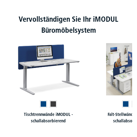
Produktgalerie überspringen
Vervollständigen Sie Ihr iMODUL
Büromöbelsystem
Tischtrennwände iMODUL -
Falt-Stellwände
schallabsorbierend
schallabsorb