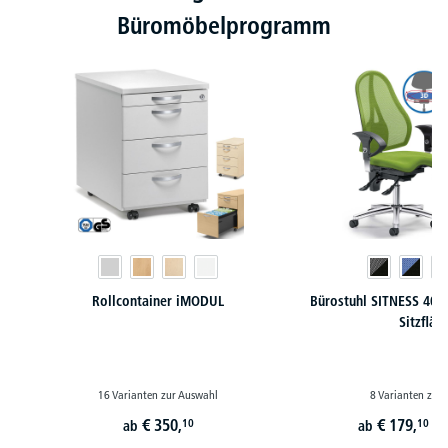
Büromöbelprogramm
Rollcontainer iMODUL
Bürostuhl SITNESS 40 
Sitzfläc
16 Varianten zur Auswahl
8 Varianten zur
€
350,
€
179,
10
10
ab
ab
st