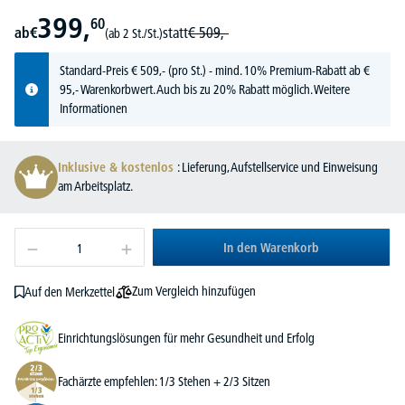
399,
60
ab
€
statt
€
509,-
(ab 2 St./St.)
Standard-Preis
€
509,-
(pro St.) - mind. 10% Premium-Rabatt ab €
95,- Warenkorbwert. Auch bis zu 20% Rabatt möglich.
Weitere
Informationen
Inklusive & kostenlos
: Lieferung, Aufstellservice und Einweisung
am Arbeitsplatz.
In den Warenkorb
Zum Vergleich hinzufügen
Auf den Merkzettel
Einrichtungslösungen für mehr Gesundheit und Erfolg
Fachärzte empfehlen: 1/3 Stehen + 2/3 Sitzen