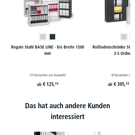
Regale Stahl BASE LINE - bis Breite 1200
Rollladenschränke Stah
mm
2-5 Ordner
10 Varianten zur Auswahl
8 Varianten zur
€
125,
€
395,
10
10
ab
ab
st
Das hat auch andere Kunden
interessiert