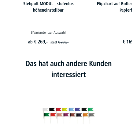
Stehpult MODUL - stufenlos
Flipchart auf Rollen m
höheneinstellbar
Papierhal
8 Varianten zur Auswahl
€
269,-
€
169,
9
ab
statt
€
299,-
Das hat auch andere Kunden
interessiert