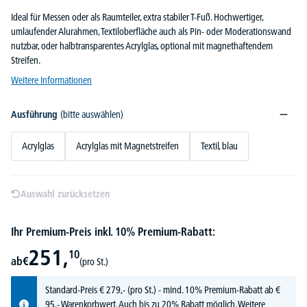
Ideal für Messen oder als Raumteiler, extra stabiler T-Fuß. Hochwertiger,
umlaufender Alurahmen, Textiloberfläche auch als Pin- oder Moderationswand
nutzbar, oder halbtransparentes Acrylglas, optional mit magnethaftendem
Streifen.
Weitere Informationen
Ausführung
(bitte auswählen)
Acrylglas
Acrylglas mit Magnetstreifen
Textil, blau
Auswahl zurücksetzen
Ihr Premium-Preis inkl. 10% Premium-Rabatt:
251,
10
ab
€
(pro St.)
Standard-Preis
€
279,-
(pro St.) - mind. 10% Premium-Rabatt ab €
95,- Warenkorbwert. Auch bis zu 20% Rabatt möglich.
Weitere