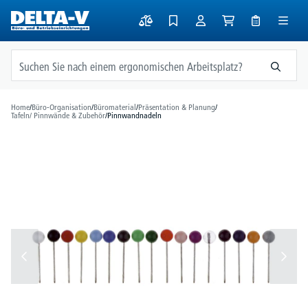
alt springen
Home
/
Büro-Organisation
/
Büromaterial
/
Präsentation & Planung
/
Tafeln/ Pinnwände & Zubehör
/
Pinnwandnadeln
Bildergalerie überspringen