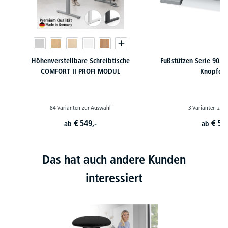
Höhenverstellbare Schreibtische
Fußstützen Serie 9022
COMFORT II PROFI MODUL
Knopfdru
84 Varianten zur Auswahl
3 Varianten zur
€
549,-
€
53,
ab
ab
Das hat auch andere Kunden
interessiert