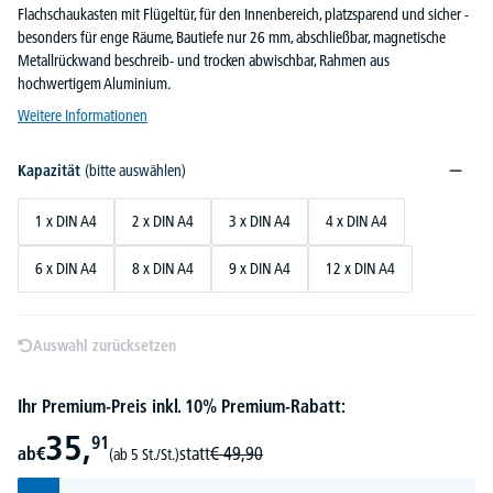
Flachschaukasten mit Flügeltür, für den Innenbereich, platzsparend und sicher -
besonders für enge Räume, Bautiefe nur 26 mm, abschließbar, magnetische
Metallrückwand beschreib- und trocken abwischbar, Rahmen aus
hochwertigem Aluminium.
Weitere Informationen
Kapazität
(bitte auswählen)
1 x DIN A4
2 x DIN A4
3 x DIN A4
4 x DIN A4
6 x DIN A4
8 x DIN A4
9 x DIN A4
12 x DIN A4
Auswahl zurücksetzen
Ihr Premium-Preis inkl. 10% Premium-Rabatt:
35,
91
ab
€
statt
€
49,
90
(ab 5 St./St.)