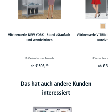
Vitrinenserie NEW YORK - Stand-/Staufach-
Vitrinenserie VITRIN D 
und Wandvitrinen
Rundvitri
16 Varianten zur Auswahl
8 Varianten zur
€
503,
€
377
10
ab
ab
Das hat auch andere Kunden
interessiert