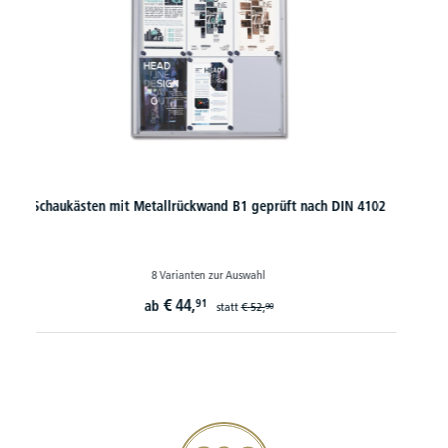
Schaukästen mit ESG-Glas - wetterfest für innen & außen
6 Varianten zur Auswahl
€
206,
10
ab
20€ Gutschein sichern