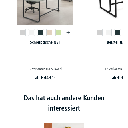
Schreibtische NET
Beistelltisc
12 Varianten zur Auswahl
12 Varianten zur
€
449,
€
314
10
ab
ab
Das hat auch andere Kunden
interessiert