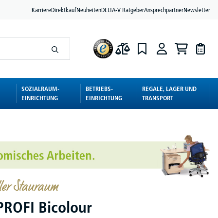
Karriere
Direktkauf
Neuheiten
DELTA-V Ratgeber
Ansprechpartner
Newsletter
SOZIALRAUM-
BETRIEBS-
REGALE, LAGER UND
EINRICHTUNG
EINRICHTUNG
TRANSPORT
ller Stauraum
PROFI Bicolour