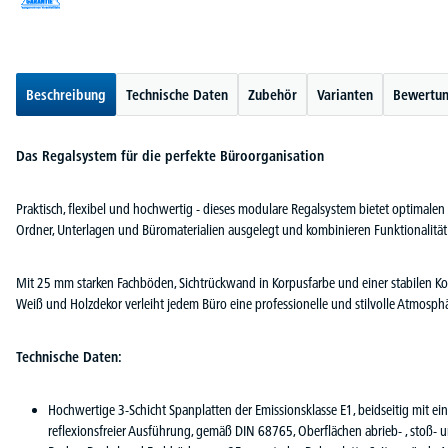
Beschreibung
Technische Daten
Zubehör
Varianten
Bewertu
Das Regalsystem für die perfekte Büroorganisation
Praktisch, flexibel und hochwertig - dieses modulare Regalsystem bietet optimalen 
Ordner, Unterlagen und Büromaterialien ausgelegt und kombinieren Funktionalitä
Mit 25 mm starken Fachböden, Sichtrückwand in Korpusfarbe und einer stabilen Ko
Weiß und Holzdekor verleiht jedem Büro eine professionelle und stilvolle Atmosphä
Technische Daten:
Hochwertige 3-Schicht Spanplatten der Emissionsklasse E1, beidseitig mit e
reflexionsfreier Ausführung, gemäß DIN 68765, Oberflächen abrieb- , stoß- u