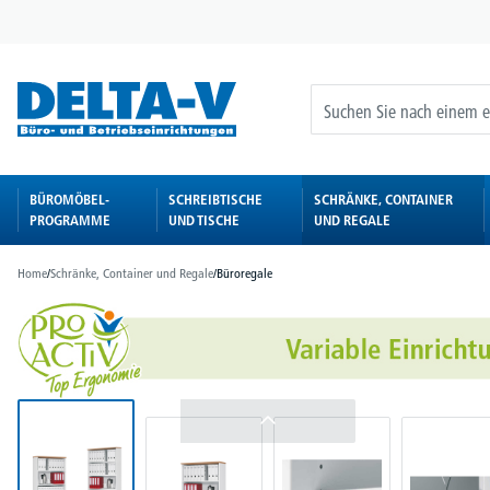
springen
Zur Hauptnavigation springen
BÜROMÖBEL-
SCHREIBTISCHE
SCHRÄNKE, CONTAINER
PROGRAMME
UND TISCHE
UND REGALE
Home
/
Schränke, Container und Regale
/
Büroregale
Bildergalerie überspringen