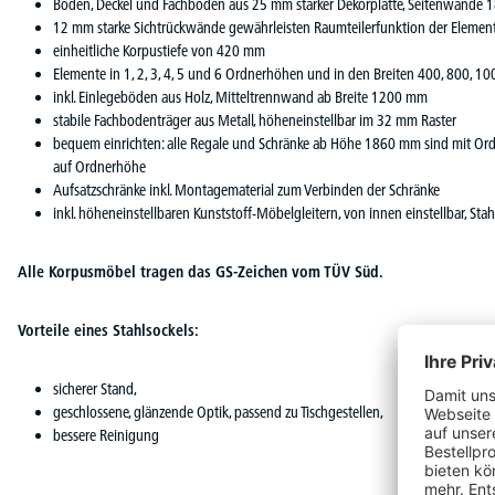
Boden, Deckel und Fachböden aus 25 mm starker Dekorplatte, Seitenwände 
12 mm starke Sichtrückwände gewährleisten Raumteilerfunktion der Elemen
einheitliche Korpustiefe von 420 mm
Elemente in 1, 2, 3, 4, 5 und 6 Ordnerhöhen und in den Breiten 400, 800,
inkl. Einlegeböden aus Holz, Mitteltrennwand ab Breite 1200 mm
stabile Fachbodenträger aus Metall, höheneinstellbar im 32 mm Raster
bequem einrichten: alle Regale und Schränke ab Höhe 1860 mm sind mit O
auf Ordnerhöhe
Aufsatzschränke inkl. Montagematerial zum Verbinden der Schränke
inkl. höheneinstellbaren Kunststoff-Möbelgleitern, von innen einstellbar, Stah
Alle Korpusmöbel tragen das GS-Zeichen vom TÜV Süd.
Vorteile eines Stahlsockels:
sicherer Stand,
geschlossene, glänzende Optik, passend zu Tischgestellen,
bessere Reinigung