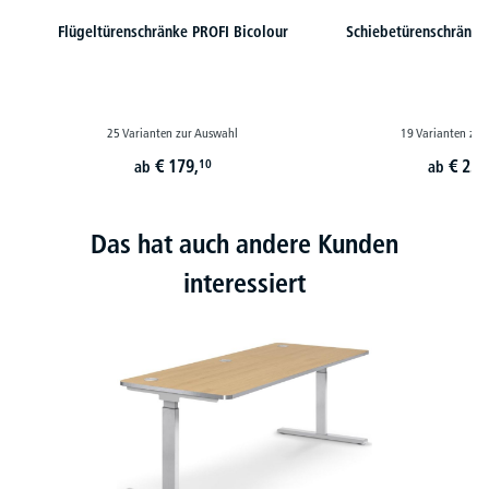
Flügeltürenschränke PROFI Bicolour
Schiebetürenschränke
25 Varianten zur Auswahl
19 Varianten zur
€
179,
€
233
10
ab
ab
Das hat auch andere Kunden
interessiert