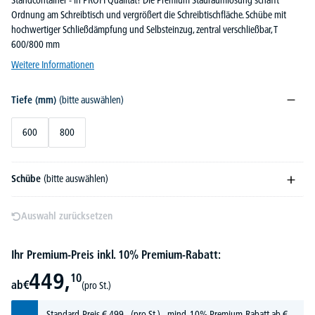
Standcontainer - in PROFI Qualität! Die Premium Stauraumlösung schafft
Ordnung am Schreibtisch und vergrößert die Schreibtischfläche. Schübe mit
hochwertiger Schließdämpfung und Selbsteinzug, zentral verschließbar, T
600/800 mm
Weitere Informationen
Tiefe (mm)
(bitte auswählen)
600
800
Schübe
(bitte auswählen)
Auswahl zurücksetzen
Ihr Premium-Preis inkl. 10% Premium-Rabatt:
449,
10
ab
€
(pro St.)
Standard-Preis
€
499,-
(pro St.) - mind. 10% Premium-Rabatt ab €