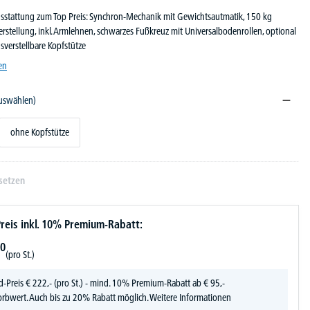
usstattung zum Top Preis: Synchron-Mechanik mit Gewichtsautmatik, 150 kg
nverstellung, inkl. Armlehnen, schwarzes Fußkreuz mit Universalbodenrollen, optional
verstellbare Kopfstütze
en
auswählen)
ohne Kopfstütze
setzen
reis inkl. 10% Premium-Rabatt:
0
(pro St.)
d-Preis
€
222,-
(pro St.) - mind. 10% Premium-Rabatt ab € 95,-
rbwert. Auch bis zu 20% Rabatt möglich.
Weitere Informationen