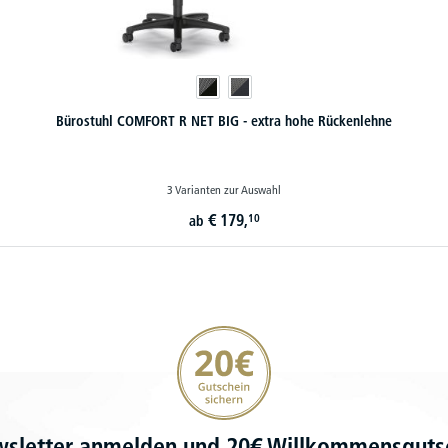
Bürostuhl COMFORT R NET BIG - extra hohe Rückenlehne
3 Varianten zur Auswahl
€
179,
10
ab
20€ Gutschein sichern
wsletter anmelden und 20€ Willkommensgutsc