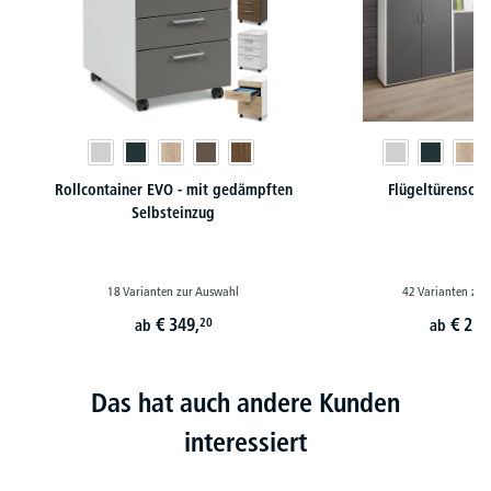
Rollcontainer EVO - mit gedämpften
Flügeltürensch
Selbsteinzug
18 Varianten zur Auswahl
42 Varianten zur
€
349,
€
224
20
ab
ab
Das hat auch andere Kunden
interessiert