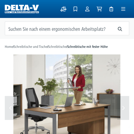
alt springen
Home
/
Schreibtische und Tische
/
Schreibtische
/
Schreibtische mit fester Höhe
Bildergalerie überspringen