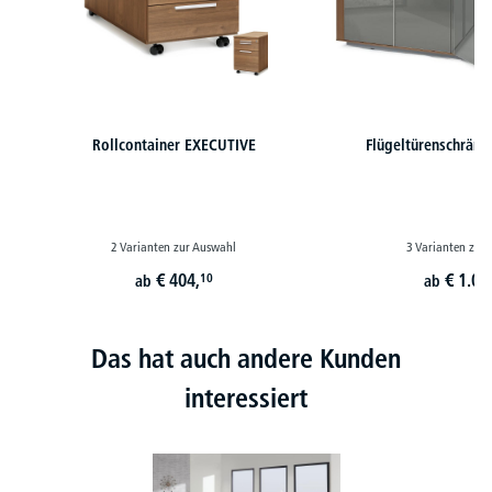
Rollcontainer EXECUTIVE
Flügeltürenschrän
2 Varianten zur Auswahl
3 Varianten zur
€
404,
€
1.03
10
ab
ab
Das hat auch andere Kunden
interessiert