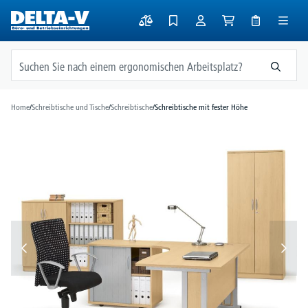
alt springen
Home
/
Schreibtische und Tische
/
Schreibtische
/
Schreibtische mit fester Höhe
Bildergalerie überspringen