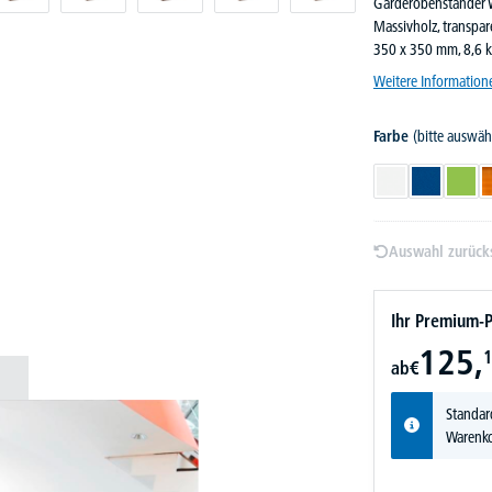
Garderobenständer W
Massivholz, transpar
350 x 350 mm, 8,6 k
Weitere Information
Farbe
(bitte auswäh
Weiß
Blau
Grün
Auswahl zurück
Ihr Premium-P
125,
1
ab
€
Standar
Warenko