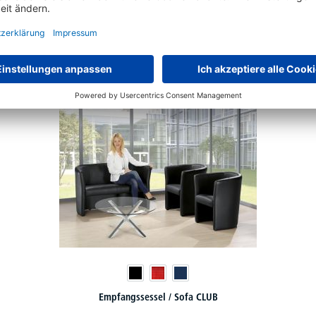
37 Varianten zur Auswahl
€
242,
10
ab
Empfangssessel / Sofa CLUB