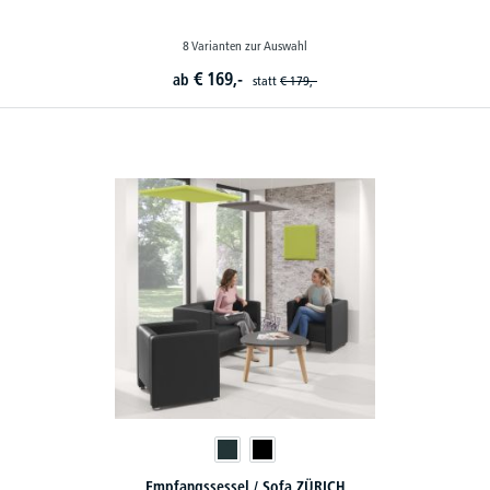
8 Varianten zur Auswahl
€
169,-
ab
statt
€
179,-
Empfangssessel / Sofa ZÜRICH