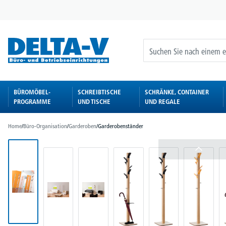
springen
Zur Hauptnavigation springen
BÜROMÖBEL-
SCHREIBTISCHE
SCHRÄNKE, CONTAINER
PROGRAMME
UND TISCHE
UND REGALE
Home
/
Büro-Organisation
/
Garderoben
/
Garderobenständer
Bildergalerie überspringen