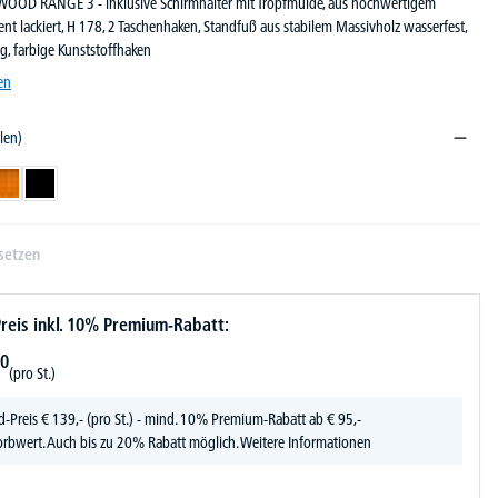
OOD RANGE 3 - inklusive Schirmhalter mit Tropfmulde, aus hochwertigem
ent lackiert, H 178, 2 Taschenhaken, Standfuß aus stabilem Massivholz wasserfest,
g, farbige Kunststoffhaken
en
len)
Orange
Schwarz
setzen
reis inkl. 10% Premium-Rabatt:
0
(pro St.)
d-Preis
€
139,-
(pro St.) - mind. 10% Premium-Rabatt ab € 95,-
rbwert. Auch bis zu 20% Rabatt möglich.
Weitere Informationen