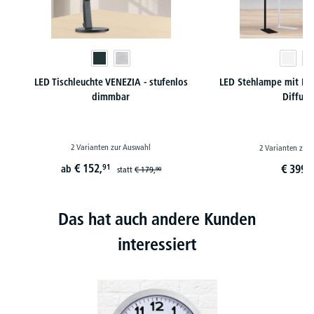
LED Tischleuchte VENEZIA - stufenlos
LED Stehlampe mit En
dimmbar
Diffuso
2 Varianten zur Auswahl
2 Varianten zur
€
152,
91
€
399,
ab
9
statt
€
179,
90
Das hat auch andere Kunden
interessiert