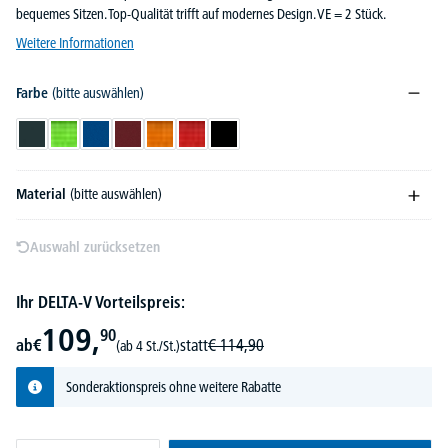
bequemes Sitzen. Top-Qualität trifft auf modernes Design. VE = 2 Stück.
Weitere Informationen
Farbe
(bitte auswählen)
Anthrazit
Apfelgrün
Blau
Bordeaux
Orange
Rot
Schwarz
Material
(bitte auswählen)
Auswahl zurücksetzen
Ihr DELTA-V Vorteilspreis:
109,
90
ab
€
statt
€
114,
90
(ab 4 St./St.)
Sonderaktionspreis ohne weitere Rabatte