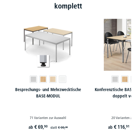
komplett
Besprechungs- und Mehrzwecktische
Konferenztische BASE-
BASE-MODUL
doppelt ver
71 Varianten zur Auswahl
20 Varianten zur
€
69,
€
116,
90
91
ab
ab
statt
€
99,
st
90