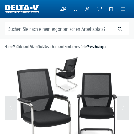
alt springen
Home
/
Stühle und Sitzmöbel
/
Besucher- und Konferenzstühle
/
Freischwinger
Bildergalerie überspringen