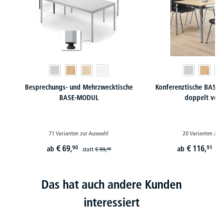
Besprechungs- und Mehrzwecktische
Konferenztische BASE-
BASE-MODUL
doppelt ver
71 Varianten zur Auswahl
20 Varianten zur
€
69,
€
116,
90
91
ab
ab
statt
€
99,
st
90
Das hat auch andere Kunden
interessiert