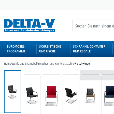
springen
Zur Hauptnavigation springen
BÜROMÖBEL-
SCHREIBTISCHE
SCHRÄNKE, CONTAINER
PROGRAMME
UND TISCHE
UND REGALE
Home
/
Stühle und Sitzmöbel
/
Besucher- und Konferenzstühle
/
Freischwinger
Bildergalerie überspringen