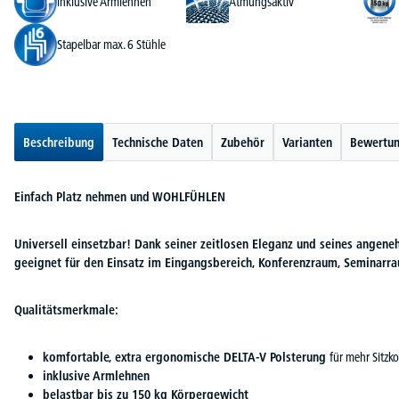
inklusive Armlehnen
Atmungsaktiv
Stapelbar max. 6 Stühle
Beschreibung
Technische Daten
Zubehör
Varianten
Bewertu
Einfach Platz nehmen und WOHLFÜHLEN
Universell einsetzbar! Dank seiner zeitlosen Eleganz und seines angene
geeignet für den Einsatz im Eingangsbereich, Konferenzraum, Seminarr
Qualitätsmerkmale:
komfortable, extra ergonomische DELTA-V Polsterung
für mehr Sitzk
inklusive Armlehnen
belastbar bis zu 150 kg Körpergewicht