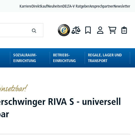
Karriere
Direktkauf
Neuheiten
DELTA-V Ratgeber
Ansprechpartner
Newsletter
SOZIALRAUM-
BETRIEBS-
REGALE, LAGER UND
EINRICHTUNG
EINRICHTUNG
TRANSPORT
insetzbar!
rschwinger RIVA S - universell
bar