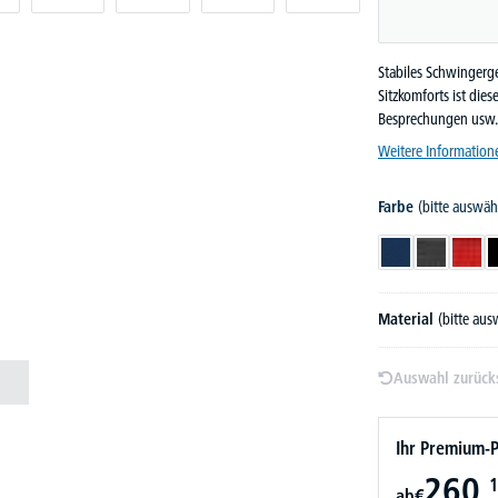
Stabiles Schwingerge
Sitzkomforts ist die
Besprechungen usw.
Weitere Information
Farbe
(bitte auswäh
Dunkelblau
Dunkelgrau
Rot
Material
(bitte au
Auswahl zurück
Ihr Premium-P
260,
1
ab
€