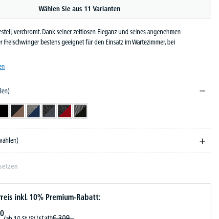
Wählen Sie aus 11 Varianten
stell, verchromt. Dank seiner zeitlosen Eleganz und seines angenehmen
ser Freischwinger bestens geeignet für den Einsatz im Wartezimmer, bei
en
len)
Schwarz
Schwarz/Braun
Schwarz/Dunkelblau
Schwarz/Dunkelgrau
Schwarz/Rot
Schwarz/Schwarz
swählen)
setzen
reis inkl. 10% Premium-Rabatt:
0
statt
€
309,-
(ab 10 St./St.)