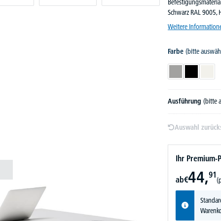
Befestigungsmaterial
Schwarz RAL 9005, 
Weitere Information
Farbe
(bitte auswäh
Alusilber RAL 90
Schwarz RA
Weiß
Ausführung
(bitte
Auswahl zurück
Ihr Premium-P
44,
91
ab
€
(
Standar
Warenko