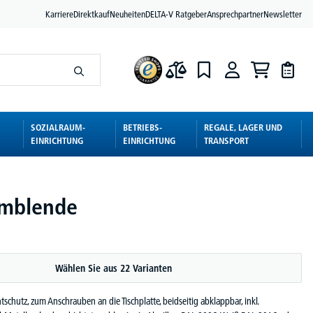
Karriere
Direktkauf
Neuheiten
DELTA-V Ratgeber
Ansprechpartner
Newsletter
SOZIALRAUM-
BETRIEBS-
REGALE, LAGER UND
EINRICHTUNG
EINRICHTUNG
TRANSPORT
umblende
Wählen Sie aus 22 Varianten
tschutz, zum Anschrauben an die Tischplatte, beidseitig abklappbar, inkl.