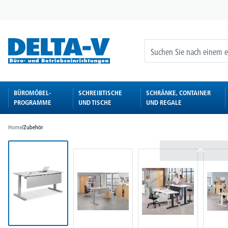
springen
Zur Hauptnavigation springen
BÜROMÖBEL-
SCHREIBTISCHE
SCHRÄNKE, CONTAINER
PROGRAMME
UND TISCHE
UND REGALE
Home
/
Zubehör
Bildergalerie überspringen