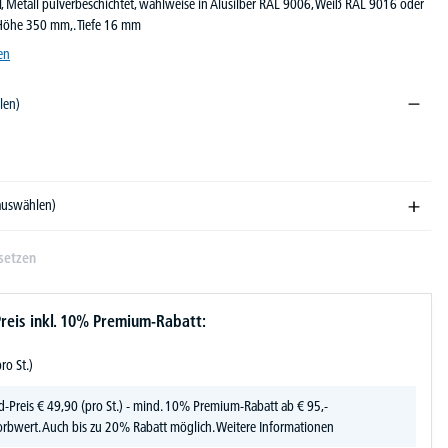
, Metall pulverbeschichtet, wahlweise in Alusilber RAL 9006, Weiß RAL 9016 oder
Höhe 350 mm,. Tiefe 16 mm
en
len)
06
L 9005
 RAL 9016
 auswählen)
setzen
reis inkl. 10% Premium-Rabatt:
pro St.)
d-Preis
€
49,
90
(pro St.) - mind. 10% Premium-Rabatt ab € 95,-
rbwert. Auch bis zu 20% Rabatt möglich.
Weitere Informationen