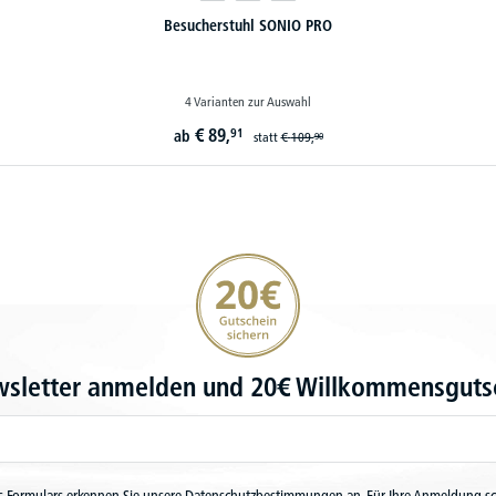
Besucherstuhl SONIO PRO
4 Varianten zur Auswahl
€
89,
91
ab
statt
€
109,
90
20€ Gutschein sichern
wsletter anmelden und 20€ Willkommensgutsc