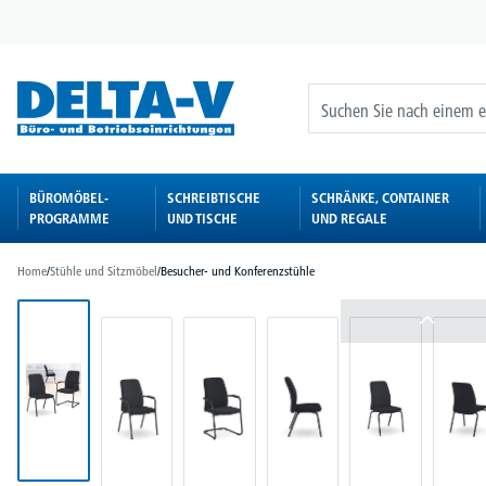
springen
Zur Hauptnavigation springen
BÜROMÖBEL-
SCHREIBTISCHE
SCHRÄNKE, CONTAINER
PROGRAMME
UND TISCHE
UND REGALE
Home
/
Stühle und Sitzmöbel
/
Besucher- und Konferenzstühle
Bildergalerie überspringen