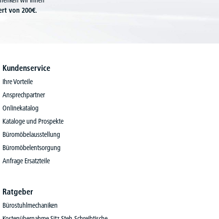
chenken wir Ihnen
ert von 200€.
Kundenservice
Ihre Vorteile
Ansprechpartner
Onlinekatalog
Kataloge und Prospekte
Büromöbelausstellung
Büromöbelentsorgung
Anfrage Ersatzteile
Ratgeber
Bürostuhlmechaniken
Kostenübernahme Sitz-Steh-Schreibtische