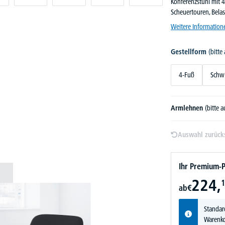
Konferenzstuhl mit 4
Scheuertouren, Belas
Weitere Information
Gestellform
(bitte
4-Fuß
Schw
Armlehnen
(bitte 
Auswahl zurück
Ihr Premium-P
224,
1
ab
€
Standar
Warenko