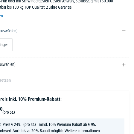
-Fuß oder mit Schwingergestell. Gestell schwarz, Stoffbezug mit 150.000
tbar bis 130 kg, TOP Qualität, 2 Jahre Garantie
en
 auswählen)
inger
auswählen)
setzen
reis inkl. 10% Premium-Rabatt:
0
(pro St.)
d-Preis
€
249,-
(pro St.) - mind. 10% Premium-Rabatt ab € 95,-
rbwert. Auch bis zu 20% Rabatt möglich.
Weitere Informationen