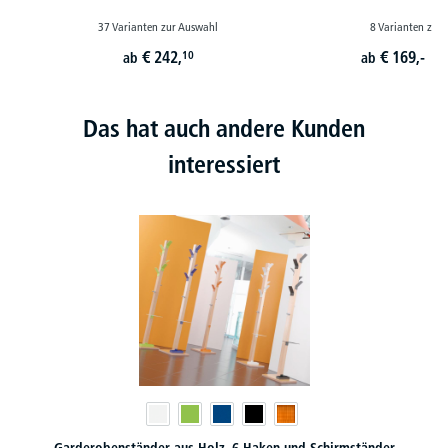
37 Varianten zur Auswahl
8 Varianten zur
€
242,
€
169,-
10
ab
ab
st
Das hat auch andere Kunden
interessiert
Garderobenständer aus Holz, 6 Haken und Schirmständer