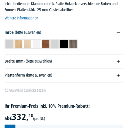
leicht bedienbare Klappmechanik. Platte Holzdekor verschiedene Farben und
Formen, Plattenstärke 25 mm, Gestell alusilber.
Weitere Informationen
Farbe
(bitte auswählen)
Lichtgrau
Buchedekor
Ahorndekor
Weiß
Kirschdekor
Lichtgrau RAL 7035
Schwarz
Walnussdekor
Breite (mm)
(bitte auswählen)
Plattenform
(bitte auswählen)
Auswahl zurücksetzen
Ihr Premium-Preis inkl. 10% Premium-Rabatt:
332,
10
ab
€
(pro St.)