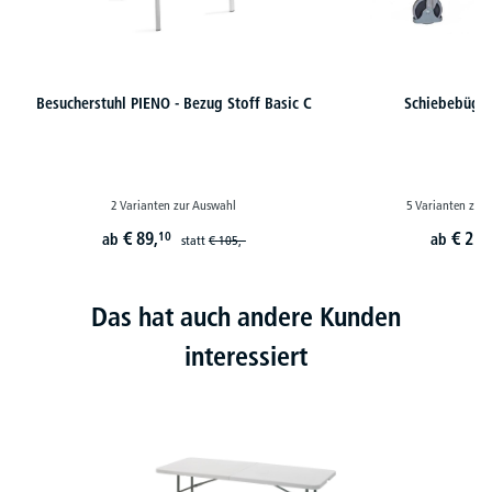
Besucherstuhl PIENO - Bezug Stoff Basic C
Schiebebüge
2 Varianten zur Auswahl
5 Varianten zur
€
89,
€
251
10
ab
ab
statt
€
105,-
Das hat auch andere Kunden
interessiert