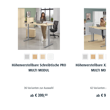
Produktgalerie überspringen
Höhenverstellbare Schreibtische PRO
Höhenverstellbare XXL 
MULTI MODUL
MULTI MODU
36 Varianten zur Auswahl
42 Varianten zur
€
399,
€
989
60
ab
ab