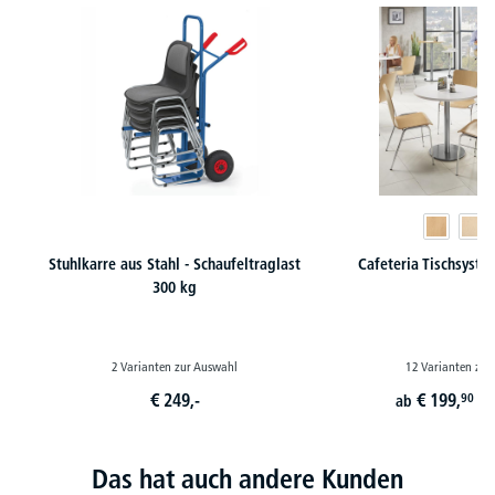
Stuhlkarre aus Stahl - Schaufeltraglast
Cafeteria Tischsyst
300 kg
2 Varianten zur Auswahl
12 Varianten zur
€
249,-
€
199,
90
ab
st
Das hat auch andere Kunden