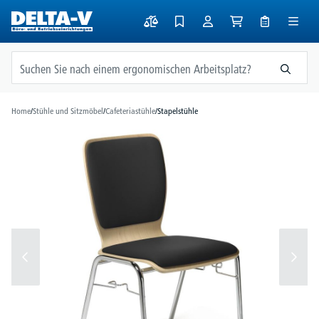
alt springen
Home
/
Stühle und Sitzmöbel
/
Cafeteriastühle
/
Stapelstühle
Bildergalerie überspringen