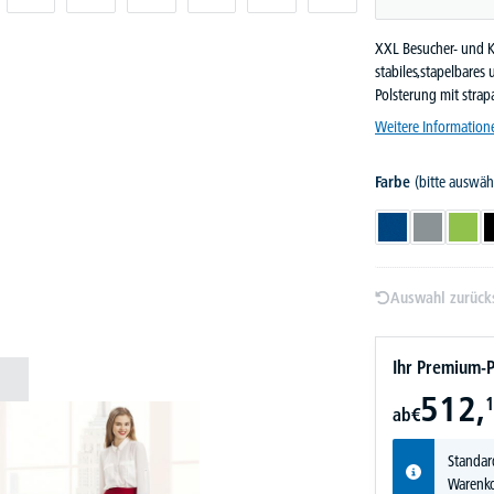
XXL Besucher- und Ko
stabiles,stapelbare
Polsterung mit strap
Weitere Information
Farbe
(bitte auswäh
Blau
Grau
Grün
Auswahl zurück
Ihr Premium-P
512,
1
ab
€
Standar
Warenko