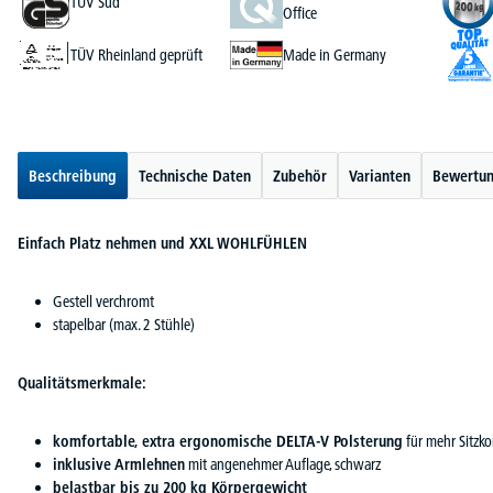
TÜV Süd
Office
TÜV Rheinland geprüft
Made in Germany
Beschreibung
Technische Daten
Zubehör
Varianten
Bewertu
Einfach Platz nehmen und XXL WOHLFÜHLEN
Gestell verchromt
stapelbar (max. 2 Stühle)
Qualitätsmerkmale:
komfortable, extra ergonomische DELTA-V Polsterung
für mehr Sitzk
inklusive Armlehnen
mit angenehmer Auflage, schwarz
belastbar bis zu 200 kg Körpergewicht