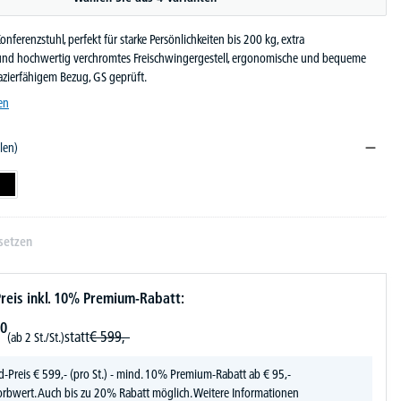
nferenzstuhl, perfekt für starke Persönlichkeiten bis 200 kg, extra
s und hochwertig verchromtes Freischwingergestell, ergonomische und bequeme
azierfähigem Bezug, GS geprüft.
en
len)
Schwarz
setzen
reis inkl. 10% Premium-Rabatt:
0
statt
€
599,-
(ab 2 St./St.)
d-Preis
€
599,-
(pro St.) - mind. 10% Premium-Rabatt ab € 95,-
rbwert. Auch bis zu 20% Rabatt möglich.
Weitere Informationen