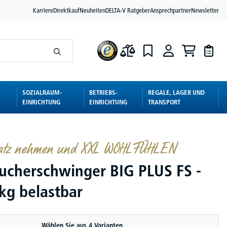
Karriere
Direktkauf
Neuheiten
DELTA-V Ratgeber
Ansprechpartner
Newsletter
SOZIALRAUM-
BETRIEBS-
REGALE, LAGER UND
EINRICHTUNG
EINRICHTUNG
TRANSPORT
latz nehmen und XXL WOHLFÜHLEN
ucherschwinger BIG PLUS FS -
 kg belastbar
Wählen Sie aus 4 Varianten