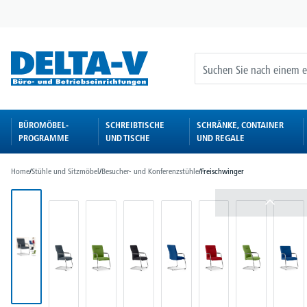
springen
Zur Hauptnavigation springen
BÜROMÖBEL-
SCHREIBTISCHE
SCHRÄNKE, CONTAINER
PROGRAMME
UND TISCHE
UND REGALE
Home
/
Stühle und Sitzmöbel
/
Besucher- und Konferenzstühle
/
Freischwinger
Bildergalerie überspringen