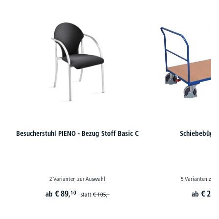
Produktgalerie überspringen
Besucherstuhl PIENO - Bezug Stoff Basic C
Schiebebüge
2 Varianten zur Auswahl
5 Varianten zur
€
89,
€
251
10
ab
ab
statt
€
105,-