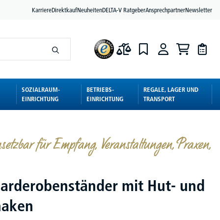
Karriere
Direktkauf
Neuheiten
DELTA-V Ratgeber
Ansprechpartner
Newsletter
SOZIALRAUM-
BETRIEBS-
REGALE, LAGER UND
EINRICHTUNG
EINRICHTUNG
TRANSPORT
einsetzbar für Empfang, Veranstaltungen, Praxen,
arderobenständer mit Hut- und
haken