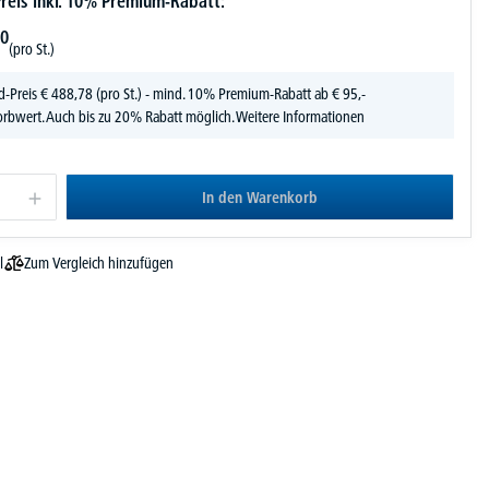
reis inkl. 10% Premium-Rabatt:
0
(pro St.)
d-Preis
€
488,
78
(pro St.) - mind. 10% Premium-Rabatt ab € 95,-
rbwert. Auch bis zu 20% Rabatt möglich.
Weitere Informationen
In den Warenkorb
Zum Vergleich hinzufügen
l