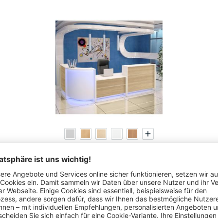
Theke ELINUS - verkettbare Einzelelemente aus Holz
37 Varianten zur Auswahl
€
242,
10
ab