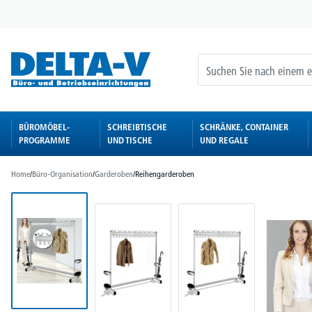
springen
Zur Hauptnavigation springen
BÜROMÖBEL-
SCHREIBTISCHE
SCHRÄNKE, CONTAINER
PROGRAMME
UND TISCHE
UND REGALE
Home
/
Büro-Organisation
/
Garderoben
/
Reihengarderoben
Bildergalerie überspringen