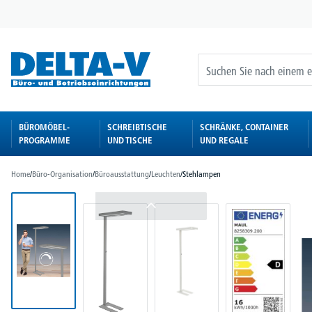
springen
Zur Hauptnavigation springen
BÜROMÖBEL-
SCHREIBTISCHE
SCHRÄNKE, CONTAINER
PROGRAMME
UND TISCHE
UND REGALE
Home
/
Büro-Organisation
/
Büroausstattung
/
Leuchten
/
Stehlampen
Bildergalerie überspringen