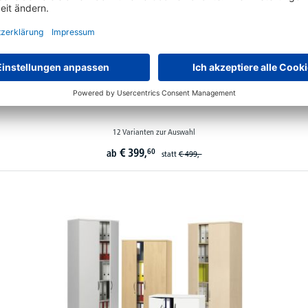
Höhenverstellbare Schreibtische BASIC MULTI MODUL
12 Varianten zur Auswahl
€
399,
60
ab
statt
€
499,-