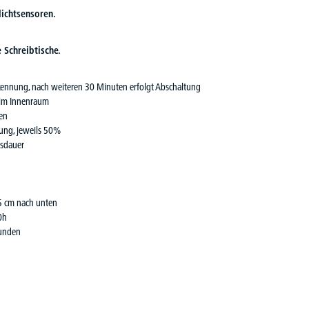
ichtsensoren.
 Schreibtische.
nnung, nach weiteren 30 Minuten erfolgt Abschaltung
 im Innenraum
sen
tung, jeweils 50%
gsdauer
5 cm nach unten
0h
tunden