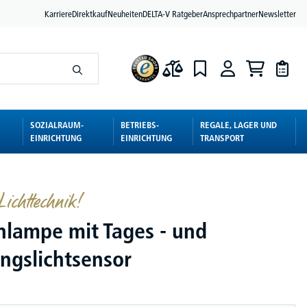
Karriere
Direktkauf
Neuheiten
DELTA-V Ratgeber
Ansprechpartner
Newsletter
SOZIALRAUM-
BETRIEBS-
REGALE, LAGER UND
EINRICHTUNG
EINRICHTUNG
TRANSPORT
ichttechnik!
hlampe mit Tages - und
gslichtsensor