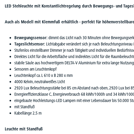
LED Stehleuchte mit Konstantlichtregelung durch Bewegungs- und Tagesl
Auch als Modell mit Klemmfuß erhältlich - perfekt für höhenverstellbare
Bewegungssensor:
dimmt das Licht nach 30 Minuten ohne Bewegungserke
Tageslichtsensor:
Lichtabgabe verändert sich je nach Beleuchtungsniveau
Stufenlos einstellbarer Dimmer je nach Tätigkeit und individuellen Bedürfnis
Direktes Licht für die Arbeitsfläche und indirektes Licht für die Raumbeleuch
stabile Säule aus hochwertigem DELTA-V Aluminium für extra lange Nutzun
Sensoren am Leuchtenkopf
Leuchtenkopf ca. L 610 x B 280 x mm
4000 Kelvin, neutralweißes Licht
2920 Lux Beleuchtungsstärke bei 85 cm Abstand nach oben, 2920 Lux bei 8
Energieeffizienzklasse C, Energieverbrauch 68 kWh/1000h und 34 kWh/100
eingebaute Hochleistungs-LED Lampen mit einer Lebensdauer bis 50.000 S
mit Standfuß
Kabellänge 2,5 m
Leuchte mit Standfuß