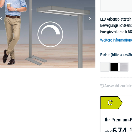
LED Arbeitsplatzsteh
Bewegungslichtsenso
Energieverbrauch 6
Weitere Information
Farbe
(bitte auswäh
Weiß
Schwarz
Silber
Auswahl zurück
C
Ihr Premium-P
674,
1