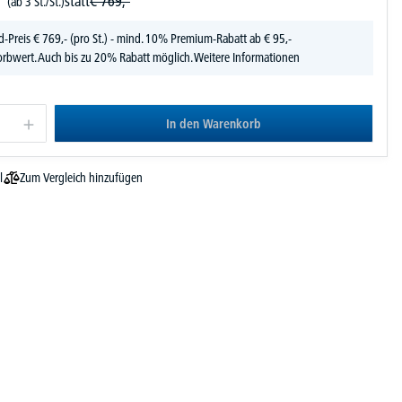
statt
€
769,-
(ab 3 St./St.)
d-Preis
€
769,-
(pro St.) - mind. 10% Premium-Rabatt ab € 95,-
rbwert. Auch bis zu 20% Rabatt möglich.
Weitere Informationen
In den Warenkorb
Zum Vergleich hinzufügen
l