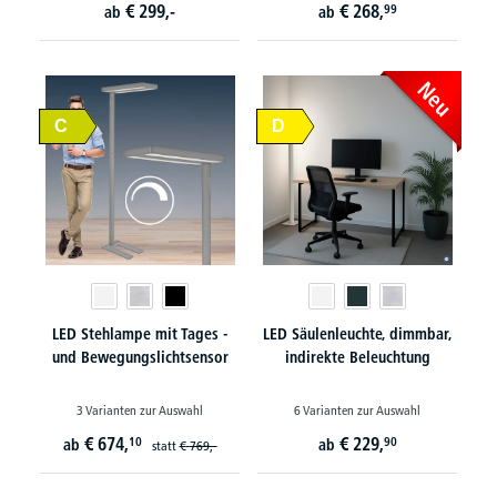
€
299,-
€
268,
99
ab
ab
Neu
C
D
LED Stehlampe mit Tages -
LED Säulenleuchte, dimmbar,
und Bewegungslichtsensor
indirekte Beleuchtung
3 Varianten zur Auswahl
6 Varianten zur Auswahl
€
674,
€
229,
10
90
ab
ab
statt
€
769,-