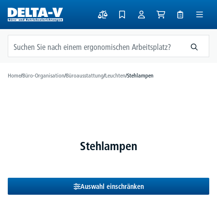
alt springen
Home
/
Büro-Organisation
/
Büroausstattung
/
Leuchten
/
Stehlampen
Stehlampen
Auswahl einschränken