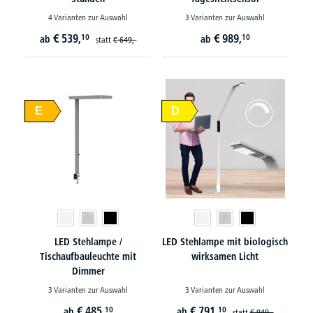
4 Varianten zur Auswahl
3 Varianten zur Auswahl
€
539,
€
989,
10
10
ab
ab
statt
€
649,-
E
D
LED Stehlampe /
LED Stehlampe mit biologisch
Tischaufbauleuchte mit
wirksamen Licht
Dimmer
3 Varianten zur Auswahl
3 Varianten zur Auswahl
€
485,
€
791,
10
10
ab
ab
statt
€
949,-