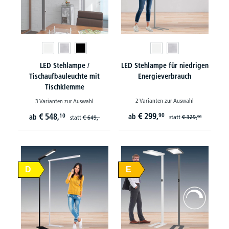
LED Stehlampe /
LED Stehlampe für niedrigen
Tischaufbauleuchte mit
Energieverbrauch
Tischklemme
2 Varianten zur Auswahl
3 Varianten zur Auswahl
€
299,
€
548,
90
10
ab
ab
statt
€
329,
statt
€
649,-
90
D
E