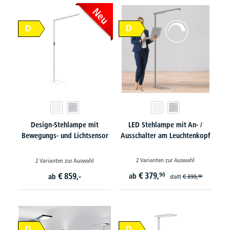
Neu
D
D
Design-Stehlampe mit
LED Stehlampe mit An- /
Bewegungs- und Lichtsensor
Ausschalter am Leuchtenkopf
2 Varianten zur Auswahl
2 Varianten zur Auswahl
€
379,
€
859,-
90
ab
ab
statt
€
399,
90
D
D