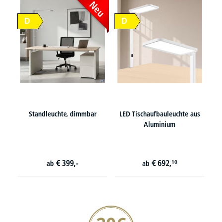
Neu
D
D
Standleuchte, dimmbar
LED Tischaufbauleuchte aus
Aluminium
€
399,-
€
692,
10
ab
ab
20€ Gutschein sichern