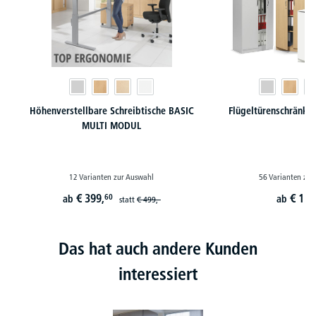
Höhenverstellbare Schreibtische BASIC
Flügeltürenschränk
MULTI MODUL
12 Varianten zur Auswahl
56 Varianten zur
€
399,
€
129
60
ab
ab
statt
€
499,-
Das hat auch andere Kunden
interessiert