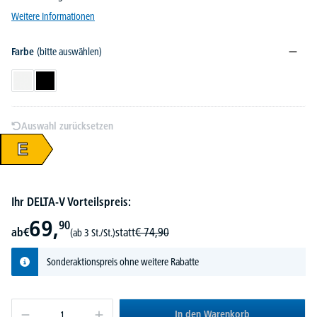
Weitere Informationen
Farbe
(bitte auswählen)
Weiß
Schwarz
Auswahl zurücksetzen
E
Ihr DELTA-V Vorteilspreis:
69,
90
ab
€
statt
€
74,
90
(ab 3 St./St.)
Sonderaktionspreis ohne weitere Rabatte
In den Warenkorb