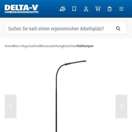
alt springen
Home
/
Büro-Organisation
/
Büroausstattung
/
Leuchten
/
Stehlampen
Bildergalerie überspringen