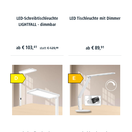
LED-Schreibtischleuchte
LED Tischleuchte mit Dimmer
LIGHTFALL - dimmbar
€
103,
41
€
89,
ab
91
ab
statt
€
129,
90
D
E