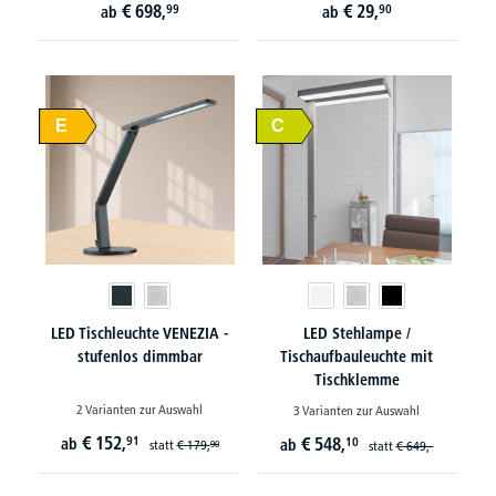
€
698,
€
29,
99
90
ab
ab
E
C
LED Tischleuchte VENEZIA -
LED Stehlampe /
stufenlos dimmbar
Tischaufbauleuchte mit
Tischklemme
2 Varianten zur Auswahl
3 Varianten zur Auswahl
€
152,
91
€
548,
ab
10
ab
statt
€
179,
90
statt
€
649,-