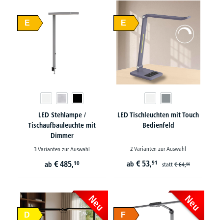
E
E
LED Stehlampe /
LED Tischleuchten mit Touch
Tischaufbauleuchte mit
Bedienfeld
Dimmer
2 Varianten zur Auswahl
3 Varianten zur Auswahl
€
53,
€
485,
91
10
ab
ab
statt
€
64,
90
Neu
Neu
D
F