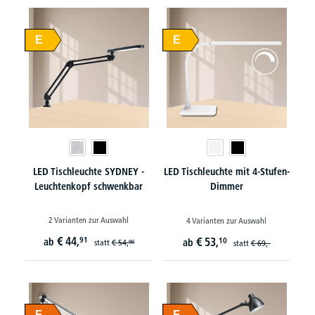
E
E
LED Tischleuchte SYDNEY -
LED Tischleuchte mit 4-Stufen-
Leuchtenkopf schwenkbar
Dimmer
2 Varianten zur Auswahl
4 Varianten zur Auswahl
€
44,
91
€
53,
ab
10
ab
statt
€
54,
90
statt
€
69,-
F
F