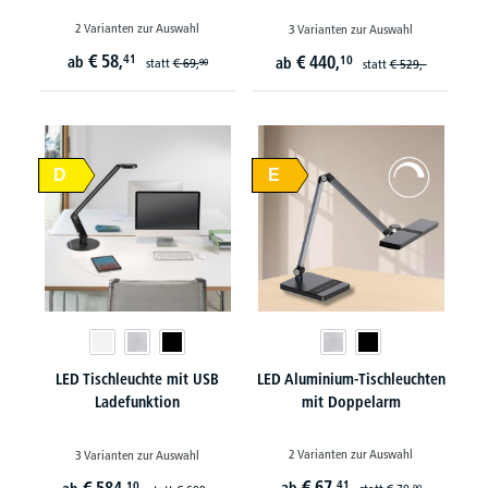
2 Varianten zur Auswahl
3 Varianten zur Auswahl
€
58,
41
€
440,
ab
10
ab
statt
€
69,
90
statt
€
529,-
D
E
LED Tischleuchte mit USB
LED Aluminium-Tischleuchten
Ladefunktion
mit Doppelarm
2 Varianten zur Auswahl
3 Varianten zur Auswahl
€
67,
41
10
90