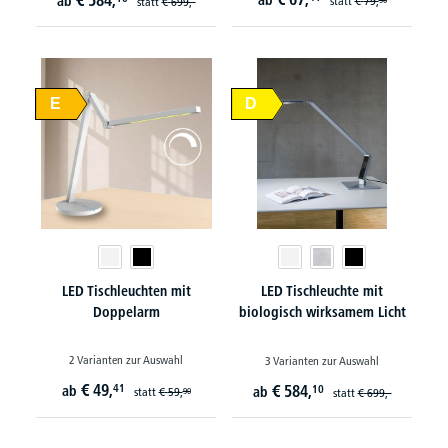
€
584,
ab
ab
statt
€
79,
statt
€
699,-
E
D
LED Tischleuchten mit
LED Tischleuchte mit
Doppelarm
biologisch wirksamem Licht
2 Varianten zur Auswahl
3 Varianten zur Auswahl
€
49,
41
€
584,
ab
10
ab
statt
€
59,
90
statt
€
699,-