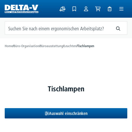
alt springen
Home
/
Büro-Organisation
/
Büroausstattung
/
Leuchten
/
Tischlampen
Tischlampen
Auswahl einschränken