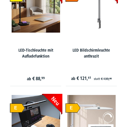
LED-Tischleuchte mit
LED Bildschirmleuchte
Aufladefunktion
anthrazit
€
121,
€
88,
41
99
ab
ab
statt
€
139,
90
Neu
E
E