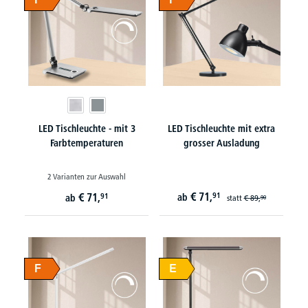
LED Tischleuchte - mit 3
LED Tischleuchte mit extra
Farbtemperaturen
grosser Ausladung
2 Varianten zur Auswahl
€
71,
€
71,
91
91
ab
ab
statt
€
89,
90
F
E