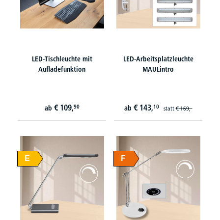
LED-Tischleuchte mit
LED-Arbeitsplatzleuchte
Aufladefunktion
MAULintro
€
109,
€
143,
90
10
ab
ab
statt
€
169,-
E
F