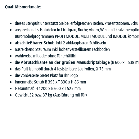
Qualitätsmerkmale:
dieses Stehpult unterstützt Sie bei erfolgreichen Reden, Präsentationen, Schu
ansprechendes Holzdekor in Lichtgrau, Buche, Ahorn, Weiß mit kratzunempfi
Büromöbelprogrammen PROFI MODUL, MULTI MODUL und iMODUL kombin
abschließbarer Schub
inkl. 2 abklappbaren Schlüsseln
ausreichend Stauraum inkl. höhenverstellbarem Fachboden
wahlweise mit oder ohne Tür erhältlich
die
Abrutschkante an der großen Manuskriptablage
(B 600 x T 538 mm
das Pult ist mobil durch 4 feststellbare Laufrollen, Ø 75 mm
die Vorderseite bietet Platz für Ihr Logo
Innenmaße Schub B 395 x T 330 x H 86 mm
Gesamtmaß H 1200 x B 600 x T 525 mm
Gewicht 32 bzw. 37 kg (Ausführung mit Tür)