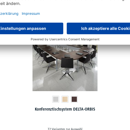
€
116,
ab
statt
€
144,
90
Konferenztischsystem DELTA-ORBIS
72 Varianten zur Auswahl