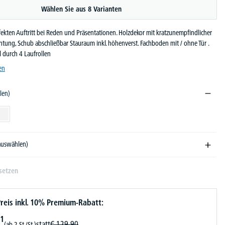
Wählen Sie aus 8 Varianten
fekten Auftritt bei Reden und Präsentationen. Holzdekor mit kratzunempfindlicher
tung, Schub abschließbar Stauraum inkl. höhenverst. Fachboden mit / ohne Tür .
 durch 4 Laufrollen
en
len)
ndekor
Weiß
 auswählen)
setzen
reis inkl. 10% Premium-Rabatt:
1
statt
€
129,
90
(ab 2 St./St.)