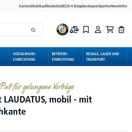
Karriere
Direktkauf
Neuheiten
DELTA-V Ratgeber
Ansprechpartner
Newsletter
SOZIALRAUM-
BETRIEBS-
REGALE, LAGER UND
EINRICHTUNG
EINRICHTUNG
TRANSPORT
 Pult für gelungene Vorträge
t LAUDATUS, mobil - mit
hkante