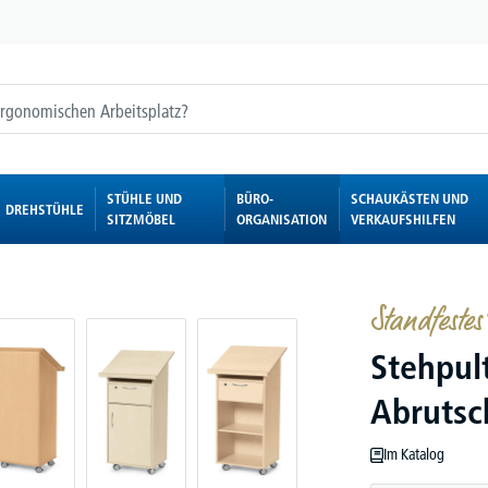
STÜHLE UND
BÜRO-
SCHAUKÄSTEN UND
DREHSTÜHLE
SITZMÖBEL
ORGANISATION
VERKAUFSHILFEN
Standfestes
Stehpul
Abrutsc
Im Katalog