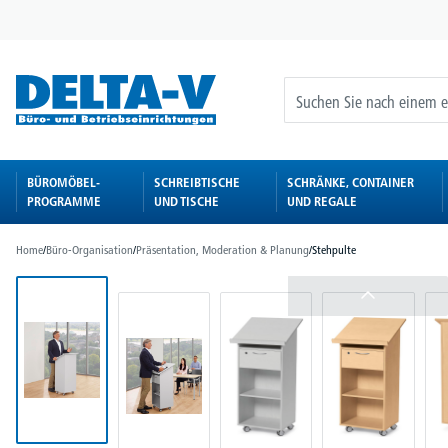
springen
Zur Hauptnavigation springen
BÜROMÖBEL-
SCHREIBTISCHE
SCHRÄNKE, CONTAINER
PROGRAMME
UND TISCHE
UND REGALE
Home
/
Büro-Organisation
/
Präsentation, Moderation & Planung
/
Stehpulte
Bildergalerie überspringen