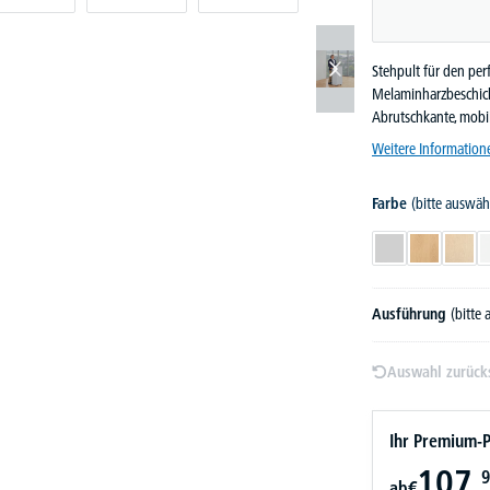
Stehpult für den per
Melaminharzbeschich
Abrutschkante, mobil
Weitere Information
Farbe
(bitte auswäh
Lichtgrau
Buchedekor
Ahor
Ausführung
(bitte
Auswahl zurück
Ihr Premium-P
107,
9
ab
€