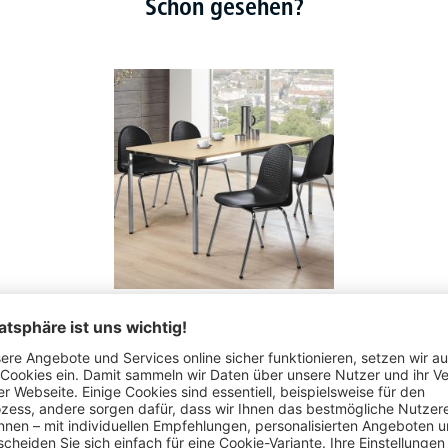
Schon gesehen?
Konferenztische BASE-MODUL - Gestell doppelt verchromt
20 Varianten zur Auswahl
91