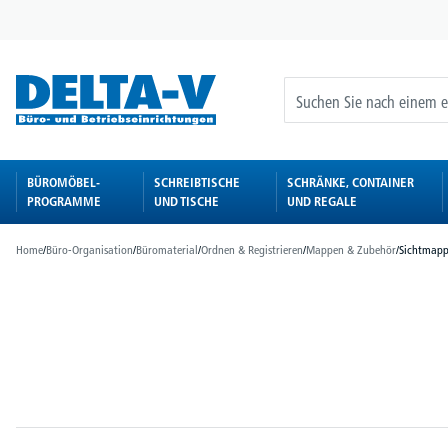
springen
Zur Hauptnavigation springen
BÜROMÖBEL-
SCHREIBTISCHE
SCHRÄNKE, CONTAINER
PROGRAMME
UND TISCHE
UND REGALE
Home
/
Büro-Organisation
/
Büromaterial
/
Ordnen & Registrieren
/
Mappen & Zubehör
/
Sichtmap
Bildergalerie überspringen