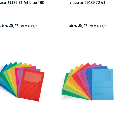
sico 29489.31 A4 blau 100
classico 29489.72 A4
€
28,
€
28,
79
79
ab
ab
statt
€
34,
statt
€
34,
99
99