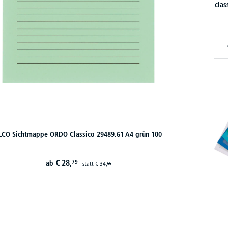
clas
LCO Sichtmappe ORDO Classico 29489.61 A4 grün 100
€
28,
79
ab
statt
€
34,
99