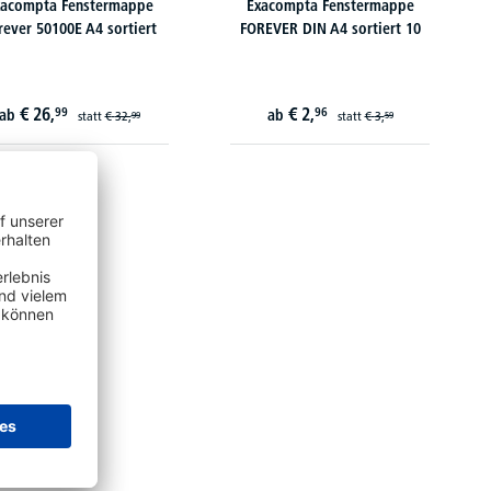
xacompta Fenstermappe
Exacompta Fenstermappe
rever 50100E A4 sortiert
FOREVER DIN A4 sortiert 10
€
26,
€
2,
99
96
ab
ab
statt
€
32,
statt
€
3,
99
59