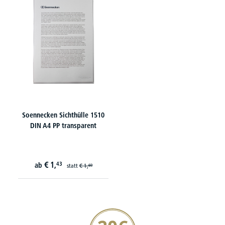
Soennecken Sichthülle 1510
DIN A4 PP transparent
€
1,
43
ab
statt
€
1,
69
20€ Gutschein sichern