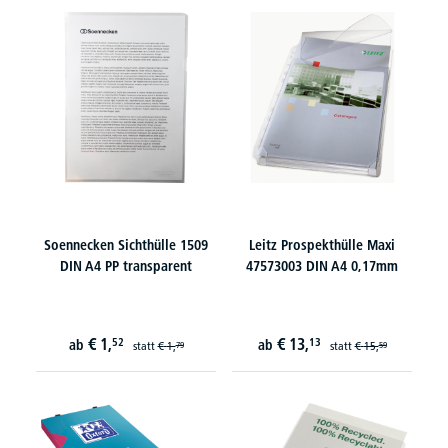
Soennecken Sichthülle 1509
Leitz Prospekthülle Maxi
DIN A4 PP transparent
47573003 DIN A4 0,17mm
€
1,
€
13,
52
13
ab
ab
statt
€
1,
statt
€
15,
79
59