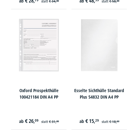
€
28,
€
48,
79
59
ab
ab
statt
€
34,
statt
€
58,
99
99
Oxford Prospekthülle
Esselte Sichthülle Standard
100421184 DIN A4 PP
Plus 54832 DIN A4 PP
€
26,
€
15,
09
29
ab
ab
statt
€
31,
statt
€
18,
99
59