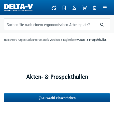
alt springen
Home
/
Büro-Organisation
/
Büromaterial
/
Ordnen & Registrieren
/
Akten- & Prospekthüllen
Akten- & Prospekthüllen
Auswahl einschränken