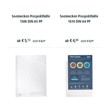
Soennecken Prospekthülle
Soennecken Prospekthülle
1506 DIN A5 PP
1610 DIN A4 PP
€
5,
€
4,
12
85
ab
ab
statt
€
6,
statt
€
5,
29
89