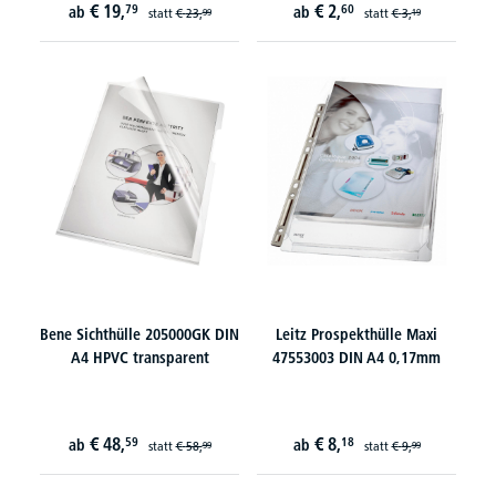
€
19,
€
2,
79
60
ab
ab
statt
€
23,
statt
€
3,
99
19
Bene Sichthülle 205000GK DIN
Leitz Prospekthülle Maxi
A4 HPVC transparent
47553003 DIN A4 0,17mm
€
48,
€
8,
59
18
ab
ab
statt
€
58,
statt
€
9,
99
99