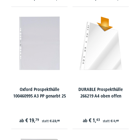
Oxford Prospekthülle
DURABLE Prospekthülle
100460995 A3 PP genarbt 25
266219 A4 oben offen
€
19,
€
1,
79
43
ab
ab
statt
€
23,
statt
€
1,
99
69