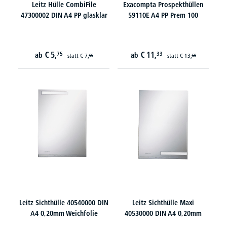
Leitz Hülle CombiFile
Exacompta Prospekthüllen
47300002 DIN A4 PP glasklar
59110E A4 PP Prem 100
€
5,
€
11,
75
33
ab
ab
statt
€
7,
statt
€
13,
09
59
Leitz Sichthülle 40540000 DIN
Leitz Sichthülle Maxi
A4 0,20mm Weichfolie
40530000 DIN A4 0,20mm