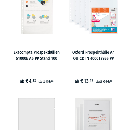
Exacompta Prospekthüllen
Oxford Prospekthülle A4
51000E A5 PP Stand 100
QUICK IN 400012936 PP
€
4,
€
13,
22
49
ab
ab
statt
€
5,
statt
€
16,
19
59