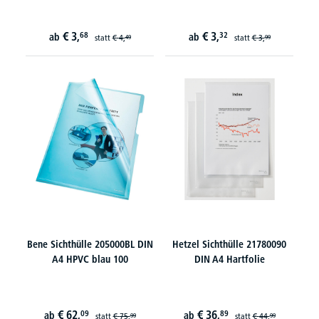
€
3,
€
3,
68
32
ab
ab
statt
€
4,
statt
€
3,
49
99
Bene Sichthülle 205000BL DIN
Hetzel Sichthülle 21780090
A4 HPVC blau 100
DIN A4 Hartfolie
€
62,
€
36,
09
89
ab
ab
statt
€
75,
statt
€
44,
99
99