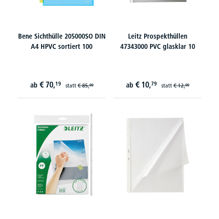
Bene Sichthülle 205000SO DIN
Leitz Prospekthüllen
A4 HPVC sortiert 100
47343000 PVC glasklar 10
€
70,
€
10,
19
79
ab
ab
statt
€
85,
statt
€
12,
99
99