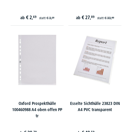
€
2,
€
27,
69
89
ab
ab
statt
€
3,
statt
€
33,
29
99
Oxford Prospekthülle
Esselte Sichthülle 23823 DIN
100460988 A4 oben offen PP
A4 PVC transparent
tr