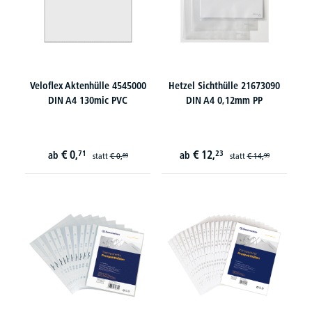
Veloflex Aktenhülle 4545000
Hetzel Sichthülle 21673090
DIN A4 130mic PVC
DIN A4 0,12mm PP
€
0,
€
12,
71
23
ab
ab
statt
€
0,
statt
€
14,
89
99