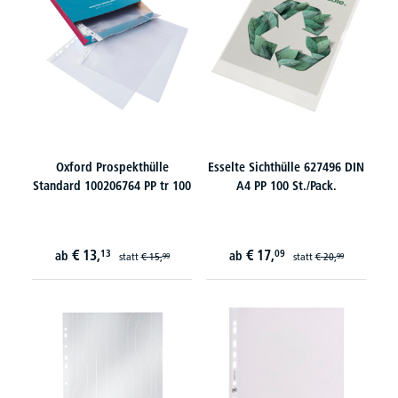
Oxford Prospekthülle
Esselte Sichthülle 627496 DIN
Standard 100206764 PP tr 100
A4 PP 100 St./Pack.
€
13,
€
17,
13
09
ab
ab
statt
€
15,
statt
€
20,
99
99