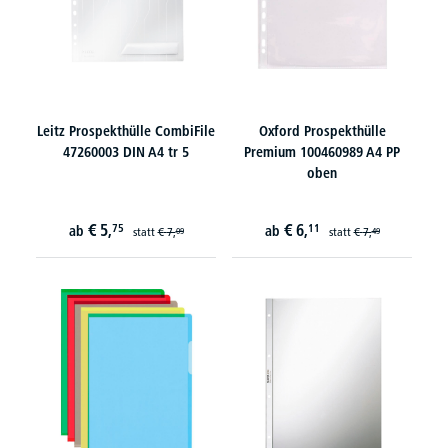
Leitz Prospekthülle CombiFile
Oxford Prospekthülle
47260003 DIN A4 tr 5
Premium 100460989 A4 PP
oben
€
5,
€
6,
75
11
ab
ab
statt
€
7,
statt
€
7,
09
49