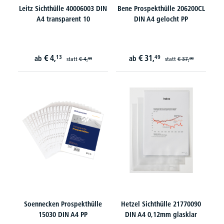
Leitz Sichthülle 40006003 DIN
Bene Prospekthülle 206200CL
A4 transparent 10
DIN A4 gelocht PP
€
4,
€
31,
13
49
ab
ab
statt
€
4,
statt
€
37,
99
99
Soennecken Prospekthülle
Hetzel Sichthülle 21770090
15030 DIN A4 PP
DIN A4 0,12mm glasklar