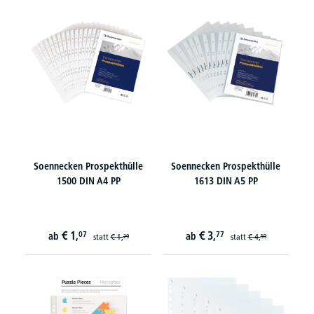
Soennecken Prospekthülle
Soennecken Prospekthülle
1500 DIN A4 PP
1613 DIN A5 PP
€
1,
€
3,
07
77
ab
ab
statt
€
1,
statt
€
4,
29
59