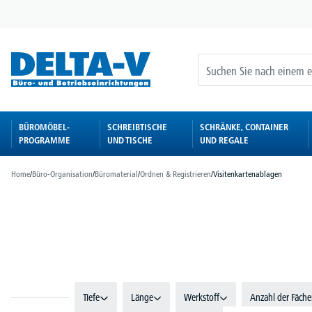
springen
Zur Hauptnavigation springen
BÜROMÖBEL-
SCHREIBTISCHE
SCHRÄNKE, CONTAINER
PROGRAMME
UND TISCHE
UND REGALE
Home
/
Büro-Organisation
/
Büromaterial
/
Ordnen & Registrieren
/
Visitenkartenablagen
Bildergalerie überspringen
Tiefe
Länge
Werkstoff
Anzahl der Fäche