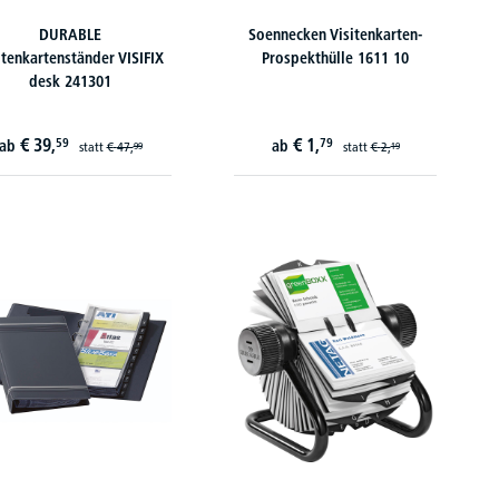
DURABLE
Soennecken Visitenkarten-
itenkartenständer VISIFIX
Prospekthülle 1611 10
desk 241301
€
39,
€
1,
59
79
ab
ab
statt
€
47,
statt
€
2,
99
19