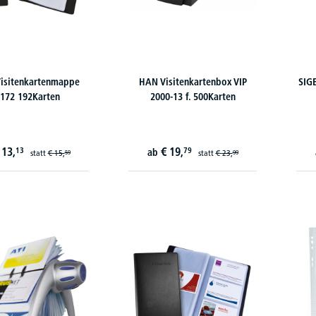
Visitenkartenmappe
HAN Visitenkartenbox VIP
SIGE
172 192Karten
2000-13 f. 500Karten
13,
€
19,
13
79
ab
statt
€
15,
statt
€
23,
59
99