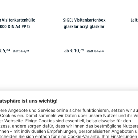
x Visitenkartenhülle
SIGEL Visitenkartenbox
Lei
000 DIN A4 PP tr
glasklar acryl glasklar
€
5,
€
10,
84
79
ab
statt
€
7,
statt
€
12,
19
99