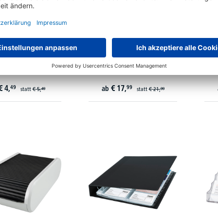
Visitenkartenhalter
helit Visitenkartenbox the
HA
0 max. 50Karten
personal H6218095 max.
€
4,
€
17,
49
99
ab
statt
€
5,
statt
€
21,
49
99