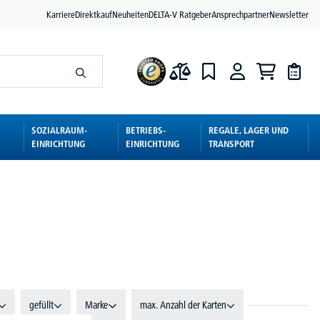
Karriere
Direktkauf
Neuheiten
DELTA-V Ratgeber
Ansprechpartner
Newsletter
SOZIALRAUM-
BETRIEBS-
REGALE, LAGER UND
EINRICHTUNG
EINRICHTUNG
TRANSPORT
gefüllt
Marke
max. Anzahl der Karten