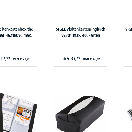
isitenkartenbox the
SIGEL Visitenkartenringbuch
SIG
nal H6218090 max.
VZ301 max. 400Karten
17,
€
37,
99
79
ab
statt
€
21,
statt
€
45,
99
99