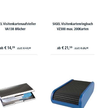
EL Visitenkartenaufsteller
SIGEL Visitenkartenringbuch
VA138 8Fächer
VZ300 max. 200Karten
€
14,
€
21,
39
59
ab
ab
statt
€
17,
statt
€
25,
59
99