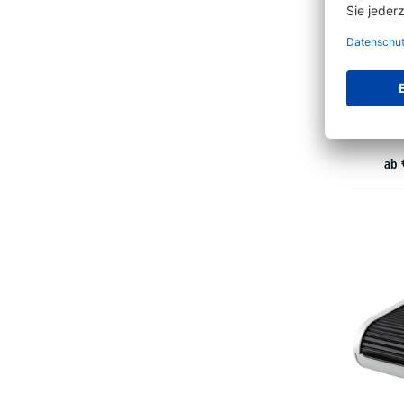
SIGEL 
VA12
ab