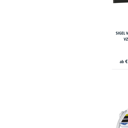
SIGEL 
VZ
€
ab