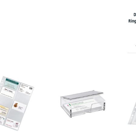
D
Ring