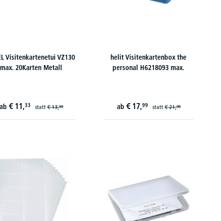
L Visitenkartenetui VZ130
helit Visitenkartenbox the
max. 20Karten Metall
personal H6218093 max.
€
11,
€
17,
33
99
ab
ab
statt
€
13,
statt
€
21,
59
99