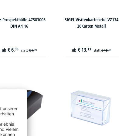
tz Prospekthülle 47583003
SIGEL Visitenkartenetui VZ134
DIN A4 16
20Karten Metall
€
6,
€
13,
38
13
ab
ab
statt
€
7,
statt
€
15,
79
59