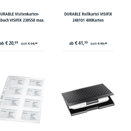
URABLE Visitenkarten-
DURABLE Rollkartei VISIFIX
buch VISIFIX 238558 max.
248101 400Karten
€
20,
€
41,
69
39
ab
ab
statt
€
24,
statt
€
49,
99
99