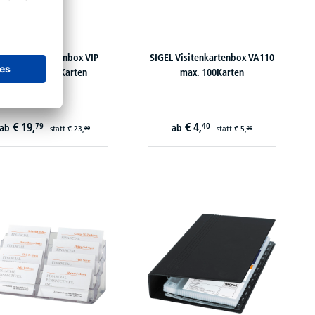
N Visitenkartenbox VIP
SIGEL Visitenkartenbox VA110
2000-34 f. 500Karten
max. 100Karten
€
19,
€
4,
79
40
ab
ab
statt
€
23,
statt
€
5,
99
39