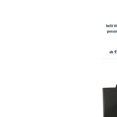
helit V
perso
€
ab