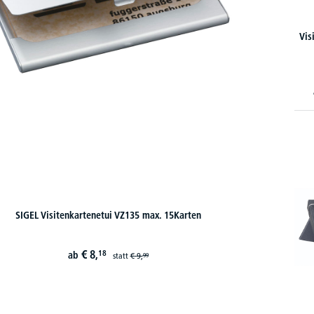
Vis
SIGEL Visitenkartenetui VZ135 max. 15Karten
€
8,
18
ab
statt
€
9,
99