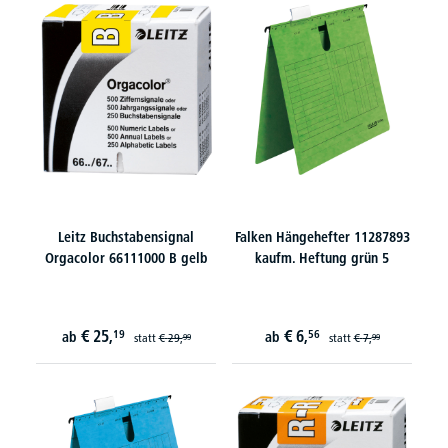
Leitz Buchstabensignal
Falken Hängehefter 11287893
Orgacolor 66111000 B gelb
kaufm. Heftung grün 5
€
25,
€
6,
19
56
ab
ab
statt
€
29,
statt
€
7,
99
99