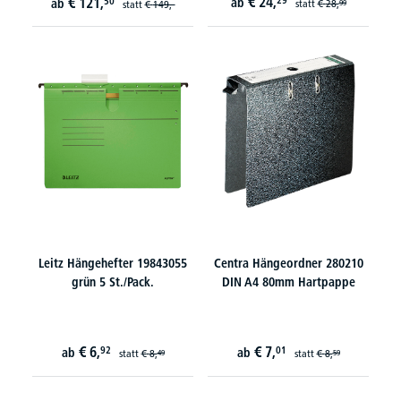
€
24,
€
121,
29
50
ab
ab
statt
€
28,
statt
€
149,-
99
Leitz Hängehefter 19843055
Centra Hängeordner 280210
grün 5 St./Pack.
DIN A4 80mm Hartpappe
€
6,
€
7,
92
01
ab
ab
statt
€
8,
statt
€
8,
49
59