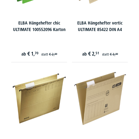
ELBA Hängehefter chic
ELBA Hängehefter vertic
ULTIMATE 100552096 Karton
ULTIMATE 85422 DIN A4
€
1,
€
2,
70
51
ab
ab
statt
€
2,
statt
€
3,
09
09