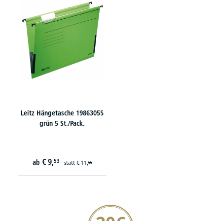
Leitz Hängetasche 19863055
grün 5 St./Pack.
€
9,
53
ab
statt
€
11,
59
20€ Gutschein sichern