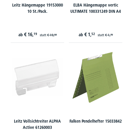
Leitz Hängemappe 19153000
ELBA Hängemappe vertic
10 St./Pack.
ULTIMATE 100331249 DIN A4
€
16,
€
1,
19
52
ab
ab
statt
€
19,
statt
€
1,
59
79
Leitz Vollsichtreiter ALPHA
Falken Pendelhefter 15033842
Active 61260003