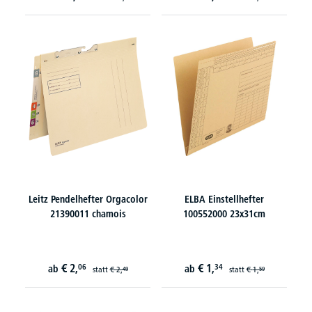
Leitz Pendelhefter Orgacolor
ELBA Einstellhefter
21390011 chamois
100552000 23x31cm
€
2,
€
1,
06
34
ab
ab
statt
€
2,
statt
€
1,
49
59