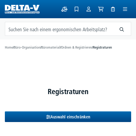
alt springen
Home
/
Büro-Organisation
/
Büromaterial
/
Ordnen & Registrieren
/
Registraturen
Registraturen
Auswahl einschränken