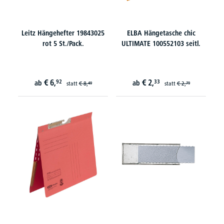
Leitz Hängehefter 19843025
ELBA Hängetasche chic
rot 5 St./Pack.
ULTIMATE 100552103 seitl.
€
6,
€
2,
92
33
ab
ab
statt
€
8,
statt
€
2,
49
79