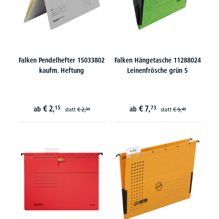
Falken Pendelhefter 15033802
Falken Hängetasche 11288024
kaufm. Heftung
Leinenfrösche grün 5
€
2,
€
7,
15
73
ab
ab
statt
€
2,
statt
€
9,
59
49