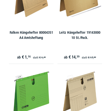
Falken Hängehefter 80004351
Leitz Hängehefter 19143000
A4 Amtsheftung
10 St./Pack.
€
1,
€
14,
16
39
ab
ab
statt
€
1,
statt
€
17,
39
59