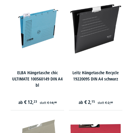
ELBA Hängetasche chic
Leitz Hängetasche Recycle
ULTIMATE 100560149 DIN A4
19220095 DIN A4 schwarz
bl
€
12,
€
2,
23
15
ab
ab
statt
€
14,
statt
€
2,
99
59