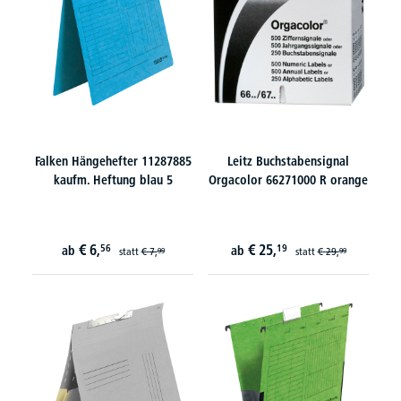
Falken Hängehefter 11287885
Leitz Buchstabensignal
kaufm. Heftung blau 5
Orgacolor 66271000 R orange
€
6,
€
25,
56
19
ab
ab
statt
€
7,
statt
€
29,
99
99