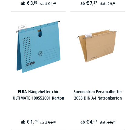
€
3,
€
7,
86
37
ab
ab
statt
€
4,
statt
€
9,
69
09
ELBA Hängehefter chic
Soennecken Personalhefter
ULTIMATE 100552091 Karton
2053 DIN A4 Natronkarton
€
1,
€
4,
70
67
ab
ab
statt
€
2,
statt
€
5,
09
69