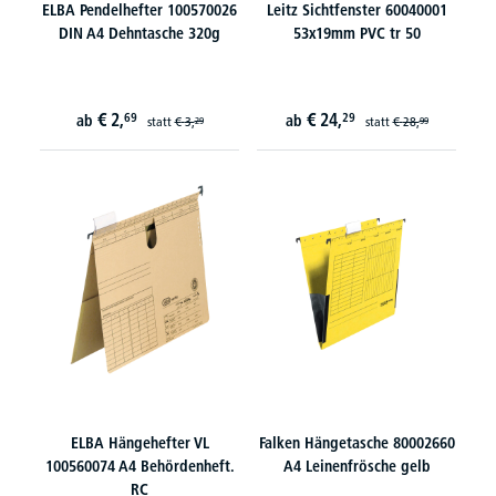
ELBA Pendelhefter 100570026
Leitz Sichtfenster 60040001
DIN A4 Dehntasche 320g
53x19mm PVC tr 50
€
2,
€
24,
69
29
ab
ab
statt
€
3,
statt
€
28,
29
99
ELBA Hängehefter VL
Falken Hängetasche 80002660
100560074 A4 Behördenheft.
A4 Leinenfrösche gelb
RC