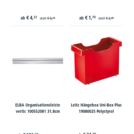
€
4,
€
1,
22
70
ab
ab
statt
€
5,
statt
€
2,
19
09
ELBA Organisationsleiste
Leitz Hängebox Uni-Box Plus
vertic 100552081 31,8cm
19080025 Polystyrol