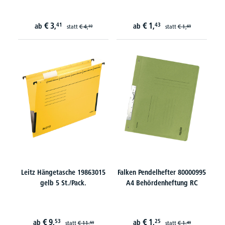
€
3,
€
1,
41
43
ab
ab
statt
€
4,
statt
€
1,
19
69
Leitz Hängetasche 19863015
Falken Pendelhefter 80000995
gelb 5 St./Pack.
A4 Behördenheftung RC
€
9,
€
1,
53
25
ab
ab
statt
€
11,
statt
€
1,
59
49