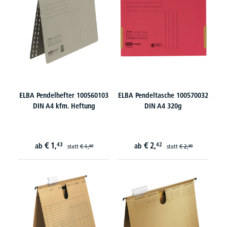
ELBA Pendelhefter 100560103
ELBA Pendeltasche 100570032
DIN A4 kfm. Heftung
DIN A4 320g
€
1,
€
2,
43
42
ab
ab
statt
€
1,
statt
€
2,
69
89