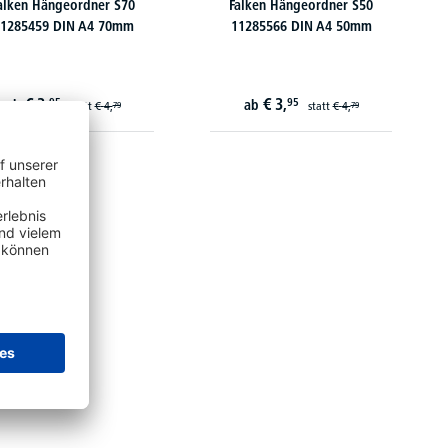
alken Hängeordner S70
Falken Hängeordner S50
1285459 DIN A4 70mm
11285566 DIN A4 50mm
€
3,
€
3,
95
95
ab
ab
statt
€
4,
statt
€
4,
79
79