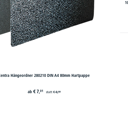
1
Centra Hängeordner 280210 DIN A4 80mm Hartpappe
€
7,
01
ab
statt
€
8,
59