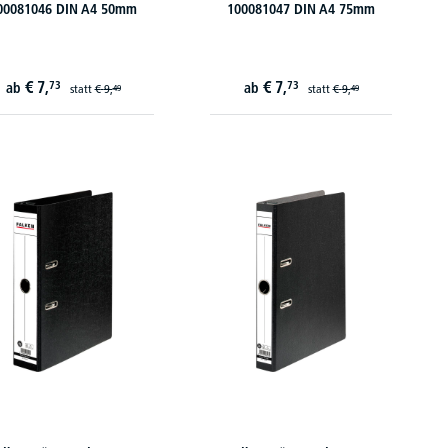
00081046 DIN A4 50mm
100081047 DIN A4 75mm
€
7,
€
7,
73
73
ab
ab
statt
€
9,
statt
€
9,
49
49