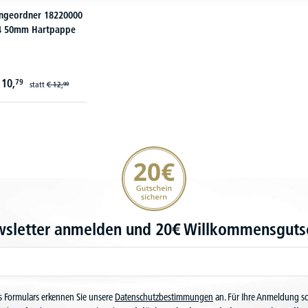
ängeordner 18220000
4 50mm Hartpappe
10,
79
statt
€
12,
99
20€ Gutschein sichern
wsletter anmelden und 20€ Willkommensgutsc
 Formulars erkennen Sie unsere
Datenschutzbestimmungen
an. Für Ihre Anmeldung s