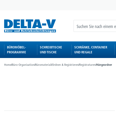
springen
Zur Hauptnavigation springen
BÜROMÖBEL-
SCHREIBTISCHE
SCHRÄNKE, CONTAINER
PROGRAMME
UND TISCHE
UND REGALE
Home
/
Büro-Organisation
/
Büromaterial
/
Ordnen & Registrieren
/
Registraturen
/
Hängeordner
Bildergalerie überspringen