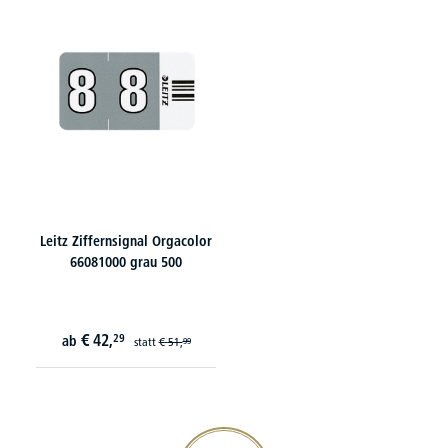
Leitz Ziffernsignal Orgacolor
66081000 grau 500
€
42,
29
ab
statt
€
51,
99
20€ Gutschein sichern