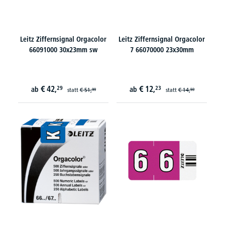
Leitz Ziffernsignal Orgacolor
Leitz Ziffernsignal Orgacolor
66091000 30x23mm sw
7 66070000 23x30mm
€
42,
€
12,
29
23
ab
ab
statt
€
51,
statt
€
14,
99
59