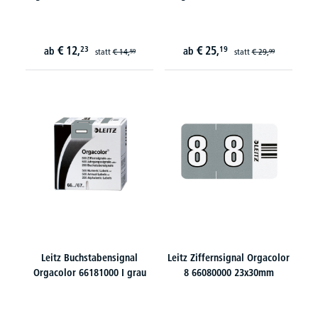
€
12,
€
25,
23
19
ab
ab
statt
€
14,
statt
€
29,
59
99
Leitz Buchstabensignal
Leitz Ziffernsignal Orgacolor
Orgacolor 66181000 I grau
8 66080000 23x30mm