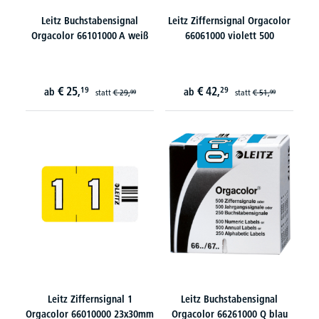
Leitz Buchstabensignal
Leitz Ziffernsignal Orgacolor
Orgacolor 66101000 A weiß
66061000 violett 500
€
25,
€
42,
19
29
ab
ab
statt
€
29,
statt
€
51,
99
99
Leitz Ziffernsignal 1
Leitz Buchstabensignal
Orgacolor 66010000 23x30mm
Orgacolor 66261000 Q blau