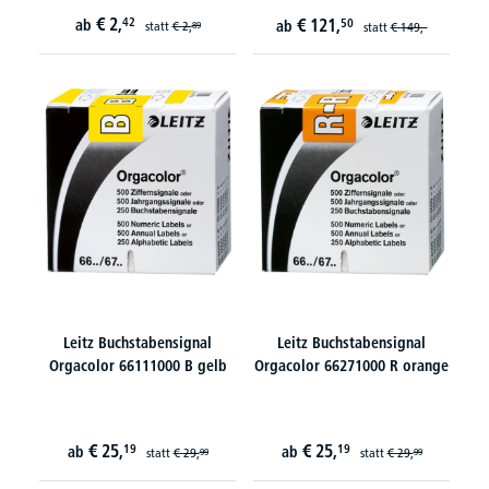
€
2,
42
€
121,
ab
50
ab
statt
€
2,
89
statt
€
149,-
Leitz Buchstabensignal
Leitz Buchstabensignal
Orgacolor 66111000 B gelb
Orgacolor 66271000 R orange
€
25,
€
25,
19
19
ab
ab
statt
€
29,
statt
€
29,
99
99