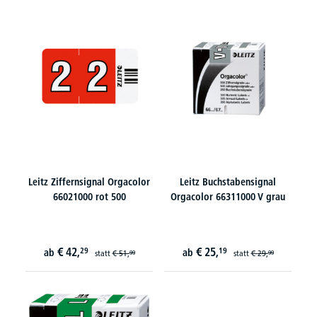
Leitz Ziffernsignal Orgacolor
Leitz Buchstabensignal
66021000 rot 500
Orgacolor 66311000 V grau
€
42,
€
25,
29
19
ab
ab
statt
€
51,
statt
€
29,
99
99