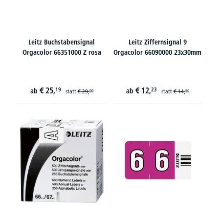
Leitz Buchstabensignal
Leitz Ziffernsignal 9
Orgacolor 66351000 Z rosa
Orgacolor 66090000 23x30mm
€
25,
€
12,
19
23
ab
ab
statt
€
29,
statt
€
14,
99
59