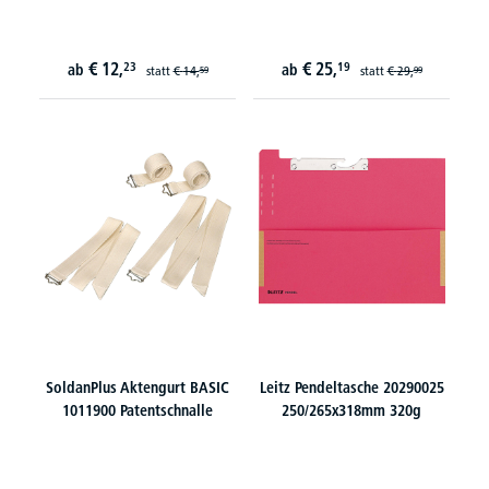
€
12,
€
25,
23
19
ab
ab
statt
€
14,
statt
€
29,
59
99
SoldanPlus Aktengurt BASIC
Leitz Pendeltasche 20290025
1011900 Patentschnalle
250/265x318mm 320g