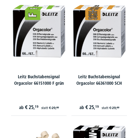
Leitz Buchstabensignal
Leitz Buchstabensignal
Orgacolor 66151000 F grün
Orgacolor 66361000 SCH
€
25,
€
25,
19
19
ab
ab
statt
€
29,
statt
€
29,
99
99