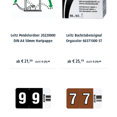
Leitz Pendelordner 20220000
Leitz Buchstabensignal
DIN A4 50mm Hartpappe
Orgacolor 66371000 ST
€
21,
€
25,
59
19
ab
ab
statt
€
25,
statt
€
29,
99
99