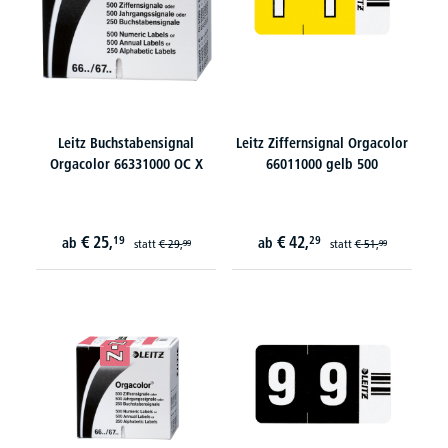
Leitz Buchstabensignal
Leitz Ziffernsignal Orgacolor
Orgacolor 66331000 OC X
66011000 gelb 500
€
25,
€
42,
19
29
ab
ab
statt
€
29,
statt
€
51,
99
99