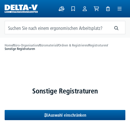
alt springen
Home
/
Büro-Organisation
/
Büromaterial
/
Ordnen & Registrieren
/
Registraturen
/
Sonstige Registraturen
Sonstige Registraturen
Auswahl einschränken