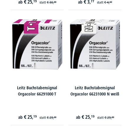
€
25,
€
3,
19
77
ab
ab
statt
€
30,
statt
€
4,
99
59
Leitz Buchstabensignal
Leitz Buchstabensignal
Orgacolor 66291000 T
Orgacolor 66231000 N weiß
€
25,
€
25,
19
19
ab
ab
statt
€
29,
statt
€
29,
99
99