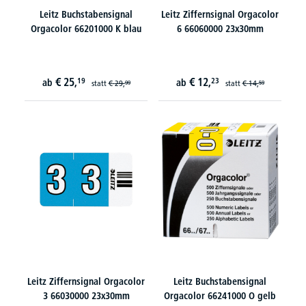
Leitz Buchstabensignal
Leitz Ziffernsignal Orgacolor
Orgacolor 66201000 K blau
6 66060000 23x30mm
€
25,
€
12,
19
23
ab
ab
statt
€
29,
statt
€
14,
99
59
Leitz Ziffernsignal Orgacolor
Leitz Buchstabensignal
3 66030000 23x30mm
Orgacolor 66241000 O gelb