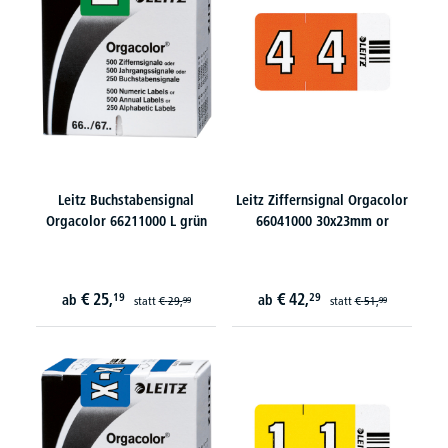
Leitz Buchstabensignal
Leitz Ziffernsignal Orgacolor
Orgacolor 66211000 L grün
66041000 30x23mm or
€
25,
€
42,
19
29
ab
ab
statt
€
29,
statt
€
51,
99
99