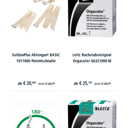
SoldanPlus Aktengurt BASIC
Leitz Buchstabensignal
1011800 Patentschnalle
Orgacolor 66321000 W
€
20,
€
25,
69
19
ab
ab
statt
€
24,
statt
€
29,
99
99