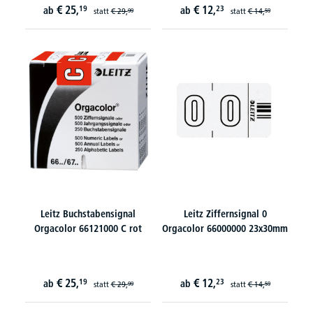
€
25,
€
12,
19
23
ab
ab
statt
€
29,
statt
€
14,
99
59
Leitz Buchstabensignal
Leitz Ziffernsignal 0
Orgacolor 66121000 C rot
Orgacolor 66000000 23x30mm
€
25,
€
12,
19
23
ab
ab
statt
€
29,
statt
€
14,
99
59