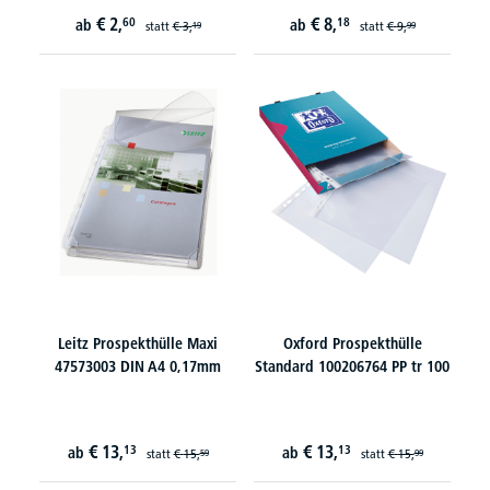
€
2,
€
8,
60
18
ab
ab
statt
€
3,
statt
€
9,
19
99
Leitz Prospekthülle Maxi
Oxford Prospekthülle
47573003 DIN A4 0,17mm
Standard 100206764 PP tr 100
€
13,
€
13,
13
13
ab
ab
statt
€
15,
statt
€
15,
59
99