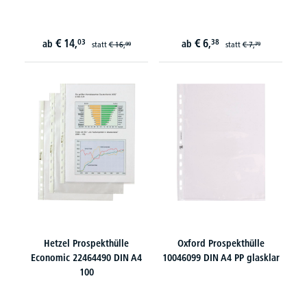
€
14,
€
6,
03
38
ab
ab
statt
€
16,
statt
€
7,
99
79
Hetzel Prospekthülle
Oxford Prospekthülle
Economic 22464490 DIN A4
10046099 DIN A4 PP glasklar
100