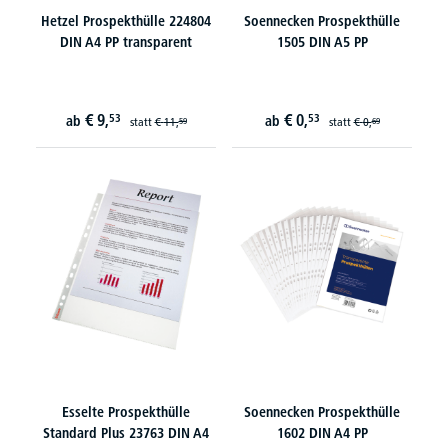
Hetzel Prospekthülle 224804
Soennecken Prospekthülle
DIN A4 PP transparent
1505 DIN A5 PP
€
9,
€
0,
53
53
ab
ab
statt
€
11,
statt
€
0,
59
69
Esselte Prospekthülle
Soennecken Prospekthülle
Standard Plus 23763 DIN A4
1602 DIN A4 PP