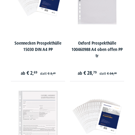
Soennecken Prospekthülle
Oxford Prospekthülle
15030 DIN A4 PP
100460988 A4 oben offen PP
tr
€
2,
€
28,
69
79
ab
ab
statt
€
3,
statt
€
34,
29
99