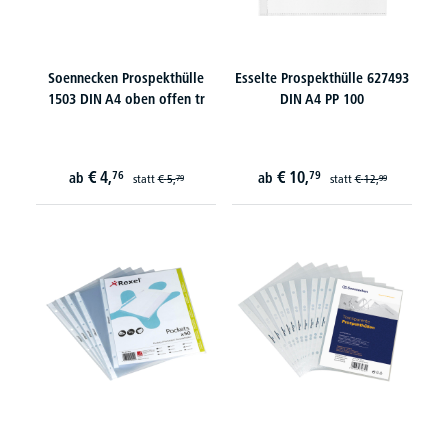
Soennecken Prospekthülle
Esselte Prospekthülle 627493
1503 DIN A4 oben offen tr
DIN A4 PP 100
€
4,
€
10,
76
79
ab
ab
statt
€
5,
statt
€
12,
79
99