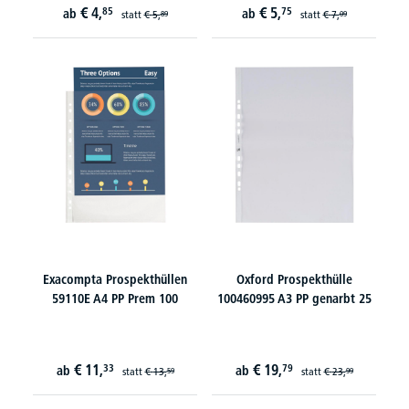
€
4,
€
5,
85
75
ab
ab
statt
€
5,
statt
€
7,
89
09
Exacompta Prospekthüllen
Oxford Prospekthülle
59110E A4 PP Prem 100
100460995 A3 PP genarbt 25
€
11,
€
19,
33
79
ab
ab
statt
€
13,
statt
€
23,
59
99