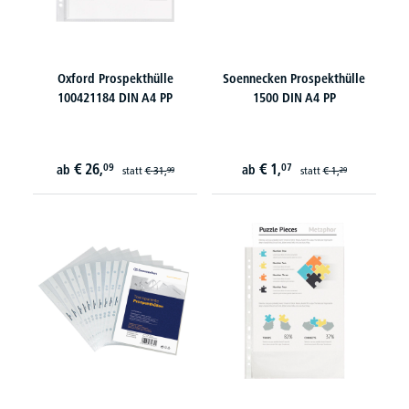
Oxford Prospekthülle
Soennecken Prospekthülle
100421184 DIN A4 PP
1500 DIN A4 PP
€
26,
€
1,
09
07
ab
ab
statt
€
31,
statt
€
1,
99
29