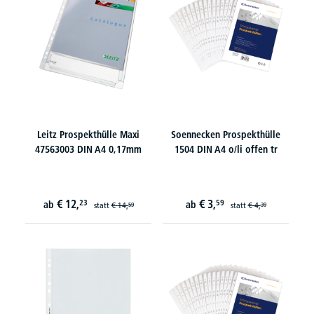
Leitz Prospekthülle Maxi
Soennecken Prospekthülle
47563003 DIN A4 0,17mm
1504 DIN A4 o/li offen tr
€
12,
€
3,
23
59
ab
ab
statt
€
14,
statt
€
4,
59
39