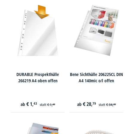
DURABLE Prospekthülle
Bene Sichthülle 206225CL DIN
266219 A4 oben offen
A4 140mic o/l offen
€
1,
€
28,
43
79
ab
ab
statt
€
1,
statt
€
34,
69
99