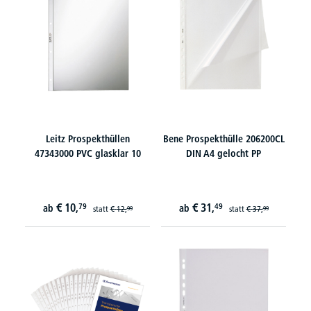
Leitz Prospekthüllen
Bene Prospekthülle 206200CL
47343000 PVC glasklar 10
DIN A4 gelocht PP
€
10,
€
31,
79
49
ab
ab
statt
€
12,
statt
€
37,
99
99