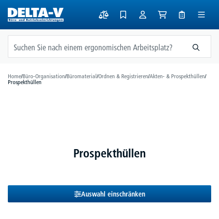
alt springen
Home
/
Büro-Organisation
/
Büromaterial
/
Ordnen & Registrieren
/
Akten- & Prospekthüllen
/
Prospekthüllen
Prospekthüllen
Auswahl einschränken