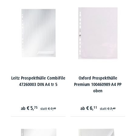
Leitz Prospekthülle CombiFile
Oxford Prospekthülle
47260003 DIN A4 tr 5
Premium 100460989 A4 PP
oben
€
5,
€
6,
75
11
ab
ab
statt
€
7,
statt
€
7,
09
49