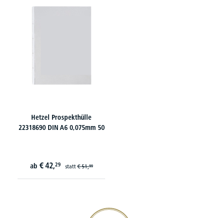
Hetzel Prospekthülle
22318690 DIN A6 0,075mm 50
€
42,
29
ab
statt
€
51,
99
20€ Gutschein sichern