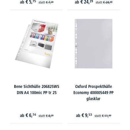
€
5,
€
24,
75
29
ab
ab
statt
€
7,
statt
€
28,
09
99
Bene Sichthülle 206825WS
Oxford Prospekthülle
DIN A4 100mic PP tr 25
Economy 400005449 PP
glasklar
€
6,
€
9,
74
53
ab
ab
statt
€
8,
statt
€
11,
29
59