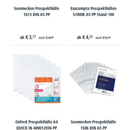
Soennecken Prospekthülle
Exacompta Prospekthüllen
1613 DIN A5 PP
51000E A5 PP Stand 100
€
3,
€
4,
77
22
ab
ab
statt
€
4,
statt
€
5,
59
19
Oxford Prospekthülle A4
Soennecken Prospekthülle
QUICK IN 400012936 PP
1506 DIN A5 PP