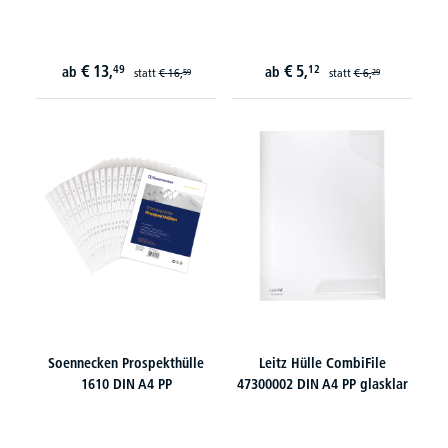
€
13,
€
5,
49
12
ab
ab
statt
€
16,
statt
€
6,
59
29
Soennecken Prospekthülle
Leitz Hülle CombiFile
1610 DIN A4 PP
47300002 DIN A4 PP glasklar