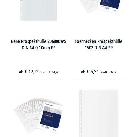
Bene Prospekthülle 206800WS
Soennecken Prospekthülle
DIN A4 0,10mm PP
1502 DIN A4 PP
€
17,
€
5,
09
57
ab
ab
statt
€
20,
statt
€
6,
99
79