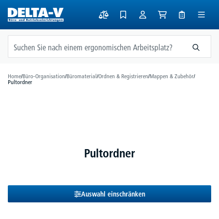
alt springen
Home
/
Büro-Organisation
/
Büromaterial
/
Ordnen & Registrieren
/
Mappen & Zubehör
/
Pultordner
Pultordner
Auswahl einschränken