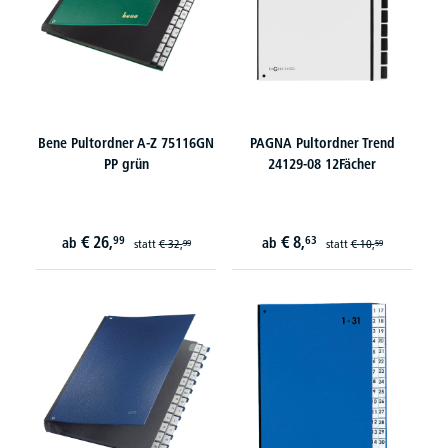
Bene Pultordner A-Z 75116GN
PAGNA Pultordner Trend
PP grün
24129-08 12Fächer
€
26,
€
8,
99
63
ab
ab
statt
€
32,
statt
€
10,
99
59