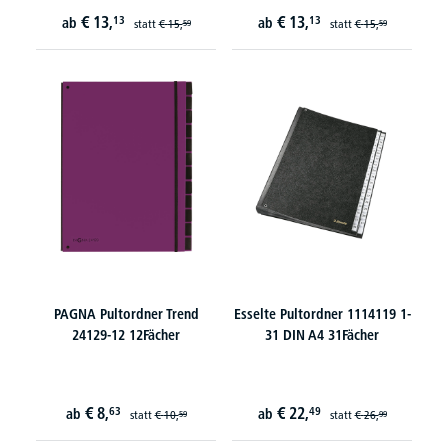
€
13,
€
13,
13
13
ab
ab
statt
€
15,
statt
€
15,
59
59
PAGNA Pultordner Trend
Esselte Pultordner 1114119 1-
24129-12 12Fächer
31 DIN A4 31Fächer
€
8,
€
22,
63
49
ab
ab
statt
€
10,
statt
€
26,
59
99