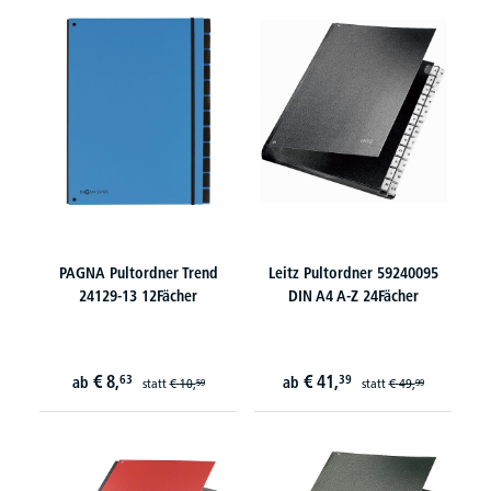
PAGNA Pultordner Trend
Leitz Pultordner 59240095
24129-13 12Fächer
DIN A4 A-Z 24Fächer
€
8,
€
41,
63
39
ab
ab
statt
€
10,
statt
€
49,
59
99