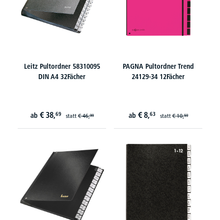
Leitz Pultordner 58310095
PAGNA Pultordner Trend
DIN A4 32Fächer
24129-34 12Fächer
€
38,
€
8,
69
63
ab
ab
statt
€
46,
statt
€
10,
99
59