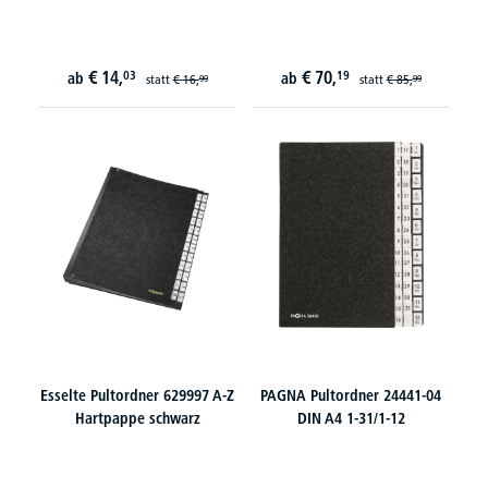
€
14,
€
70,
03
19
ab
ab
statt
€
16,
statt
€
85,
99
99
Esselte Pultordner 629997 A-Z
PAGNA Pultordner 24441-04
Hartpappe schwarz
DIN A4 1-31/1-12