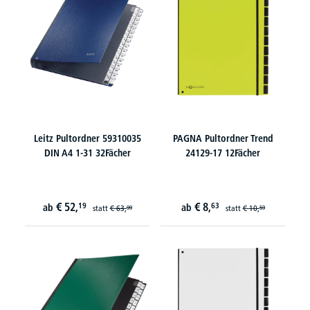
Leitz Pultordner 59310035
PAGNA Pultordner Trend
DIN A4 1-31 32Fächer
24129-17 12Fächer
€
52,
€
8,
19
63
ab
ab
statt
€
63,
statt
€
10,
99
59