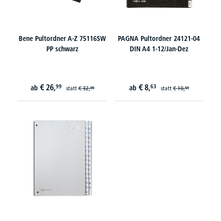
Bene Pultordner A-Z 75116SW
PAGNA Pultordner 24121-04
PP schwarz
DIN A4 1-12/Jan-Dez
€
26,
€
8,
99
63
ab
ab
statt
€
32,
statt
€
10,
99
59