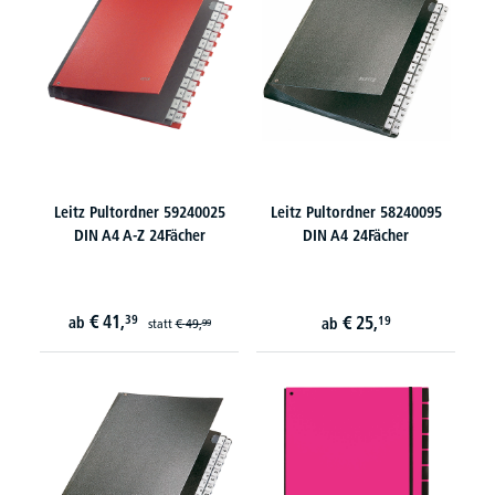
Leitz Pultordner 59240025
Leitz Pultordner 58240095
DIN A4 A-Z 24Fächer
DIN A4 24Fächer
€
41,
39
€
25,
ab
19
ab
statt
€
49,
99