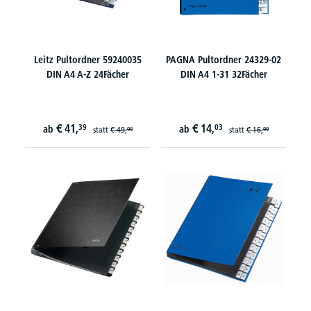
Leitz Pultordner 59240035
PAGNA Pultordner 24329-02
DIN A4 A-Z 24Fächer
DIN A4 1-31 32Fächer
€
41,
€
14,
39
03
ab
ab
statt
€
49,
statt
€
16,
99
99