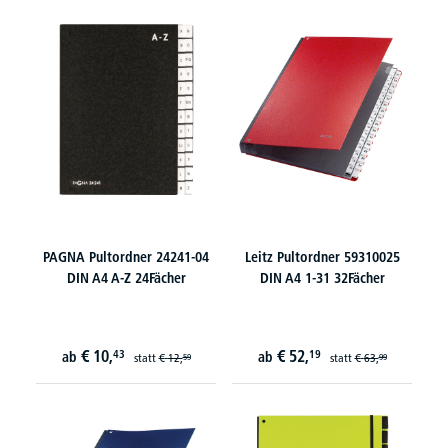
PAGNA Pultordner 24241-04
Leitz Pultordner 59310025
DIN A4 A-Z 24Fächer
DIN A4 1-31 32Fächer
€
10,
€
52,
43
19
ab
ab
statt
€
12,
statt
€
63,
59
99