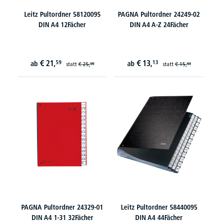
Leitz Pultordner 58120095
PAGNA Pultordner 24249-02
DIN A4 12Fächer
DIN A4 A-Z 24Fächer
€
21,
€
13,
59
13
ab
ab
statt
€
25,
statt
€
15,
99
59
PAGNA Pultordner 24329-01
Leitz Pultordner 58440095
DIN A4 1-31 32Fächer
DIN A4 44Fächer