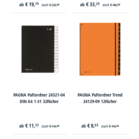
€
19,
€
33,
79
29
ab
ab
statt
€
23,
statt
€
40,
99
99
PAGNA Pultordner 24321-04
PAGNA Pultordner Trend
DIN A4 1-31 32Fächer
24129-09 12Fächer
€
11,
€
8,
33
63
ab
ab
statt
€
13,
statt
€
10,
59
59