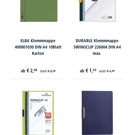
ELBA Klemmmappe
DURABLE Klemmmappe
400001030 DIN A4 10Blatt
SWINGCLIP 226004 DIN A4
Karton
max.
€
2,
€
1,
06
43
ab
ab
statt
€
2,
statt
€
1,
49
69