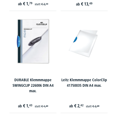
€
1,
79
€
13,
ab
49
ab
statt
€
2,
19
DURABLE Klemmmappe
Leitz Klemmmappe ColorClip
SWINGCLIP 226006 DIN A4
41750035 DIN A4 max.
max.
€
1,
€
2,
43
42
ab
ab
statt
€
1,
statt
€
2,
69
89