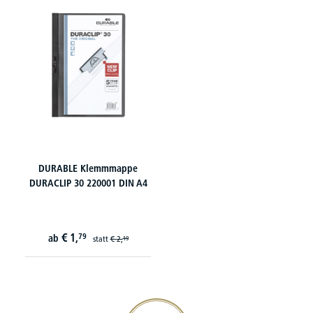
DURABLE Klemmmappe
DURACLIP 30 220001 DIN A4
€
1,
79
ab
statt
€
2,
19
20€ Gutschein sichern