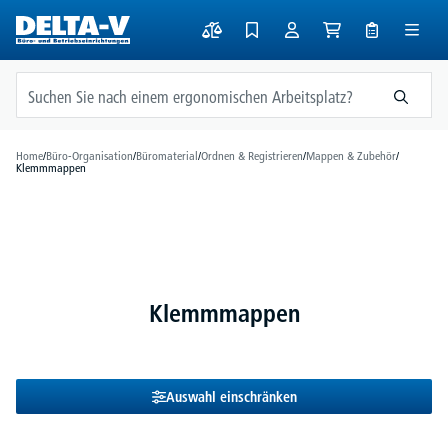
alt springen
Home
/
Büro-Organisation
/
Büromaterial
/
Ordnen & Registrieren
/
Mappen & Zubehör
/
Klemmmappen
Klemmmappen
Auswahl einschränken