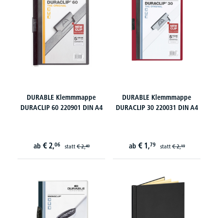
DURABLE Klemmmappe
DURABLE Klemmmappe
DURACLIP 60 220901 DIN A4
DURACLIP 30 220031 DIN A4
€
2,
€
1,
06
79
ab
ab
statt
€
2,
statt
€
2,
49
19