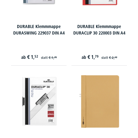
DURABLE Klemmmappe
DURABLE Klemmmappe
DURASWING 229037 DIN A4
DURACLIP 30 220003 DIN A4
€
1,
€
1,
52
79
ab
ab
statt
€
1,
statt
€
2,
79
19