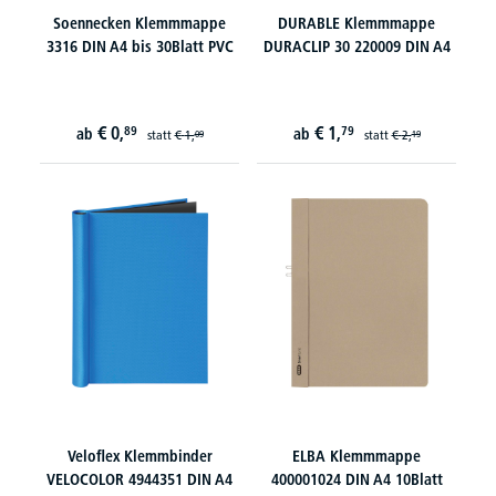
Soennecken Klemmmappe
DURABLE Klemmmappe
3316 DIN A4 bis 30Blatt PVC
DURACLIP 30 220009 DIN A4
€
0,
€
1,
89
79
ab
ab
statt
€
1,
statt
€
2,
09
19
Veloflex Klemmbinder
ELBA Klemmmappe
VELOCOLOR 4944351 DIN A4
400001024 DIN A4 10Blatt