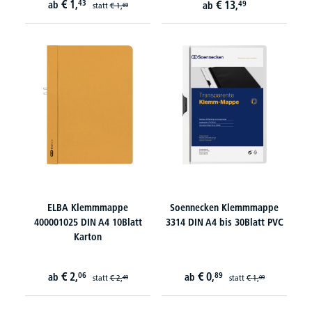
€
1,
43
€
13,
ab
49
ab
statt
€
1,
69
ELBA Klemmmappe
Soennecken Klemmmappe
400001025 DIN A4 10Blatt
3314 DIN A4 bis 30Blatt PVC
Karton
€
2,
€
0,
06
89
ab
ab
statt
€
2,
statt
€
1,
49
09