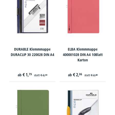
DURABLE Klemmmappe
ELBA Klemmmappe
DURACLIP 30 220028 DIN A4
400001028 DIN A4 10Blatt
Karton
€
1,
€
2,
79
06
ab
ab
statt
€
2,
statt
€
2,
19
49