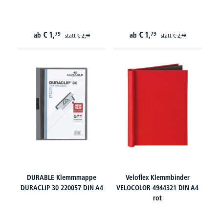
€
1,
€
1,
79
79
ab
ab
statt
€
2,
statt
€
2,
19
19
DURABLE Klemmmappe
Veloflex Klemmbinder
DURACLIP 30 220057 DIN A4
VELOCOLOR 4944321 DIN A4
rot