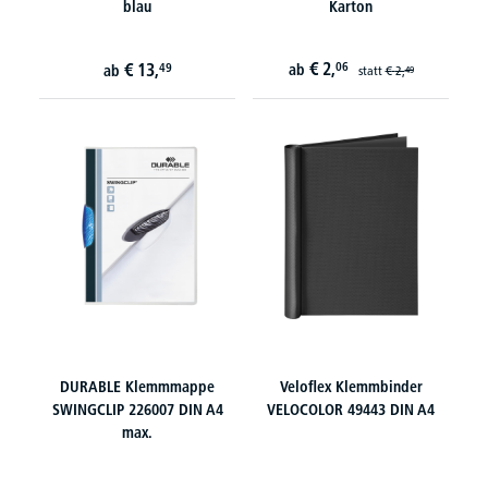
blau
Karton
€
2,
€
13,
06
49
ab
ab
statt
€
2,
49
DURABLE Klemmmappe
Veloflex Klemmbinder
SWINGCLIP 226007 DIN A4
VELOCOLOR 49443 DIN A4
max.