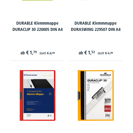
DURABLE Klemmmappe
DURABLE Klemmmappe
DURACLIP 30 220005 DIN A4
DURASWING 229507 DIN A4
€
1,
€
1,
79
52
ab
ab
statt
€
2,
statt
€
1,
19
79