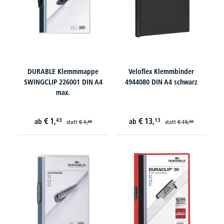
DURABLE Klemmmappe
Veloflex Klemmbinder
SWINGCLIP 226001 DIN A4
4944080 DIN A4 schwarz
max.
€
1,
€
13,
43
13
ab
ab
statt
€
1,
statt
€
15,
69
59