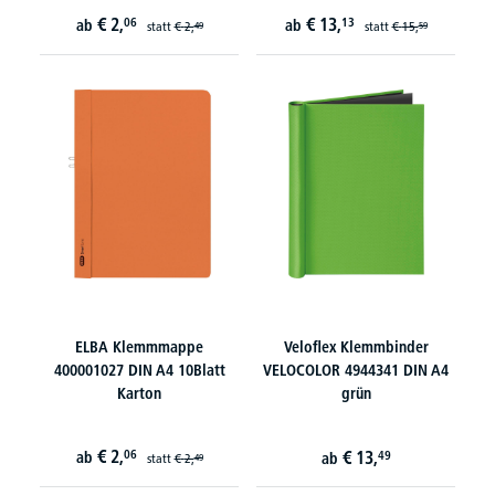
€
2,
€
13,
06
13
ab
ab
statt
€
2,
statt
€
15,
49
59
ELBA Klemmmappe
Veloflex Klemmbinder
400001027 DIN A4 10Blatt
VELOCOLOR 4944341 DIN A4
Karton
grün
€
2,
06
€
13,
ab
49
ab
statt
€
2,
49