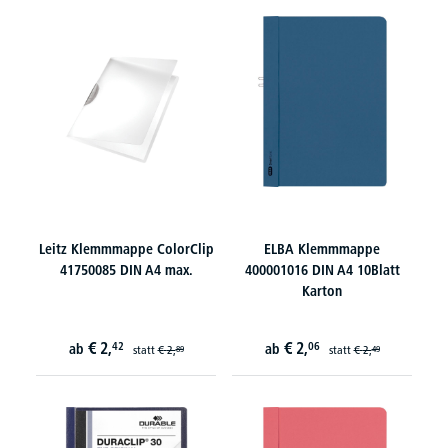
Leitz Klemmmappe ColorClip
ELBA Klemmmappe
41750085 DIN A4 max.
400001016 DIN A4 10Blatt
Karton
€
2,
€
2,
42
06
ab
ab
statt
€
2,
statt
€
2,
89
49