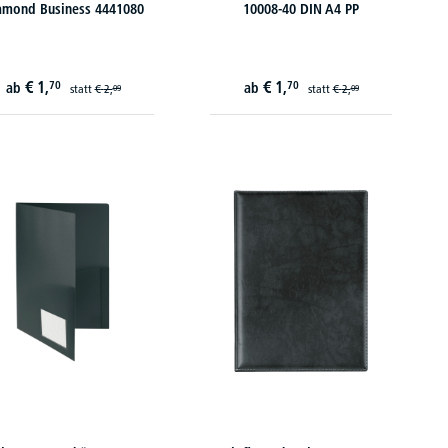
amond Business 4441080
10008-40 DIN A4 PP
€
1,
€
1,
70
70
ab
ab
statt
€
2,
statt
€
2,
09
09