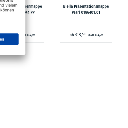
derSys Broschürenmappe
Biella Präsentationsmappe
10009-04 DIN A4 PP
Pearl 0186401.01
€
1,
€
3,
70
50
ab
ab
statt
€
2,
statt
€
4,
09
29