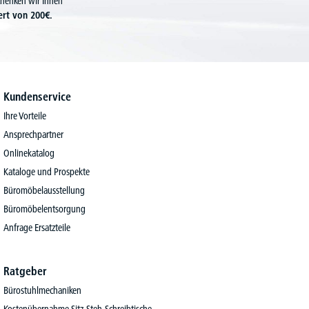
chenken wir Ihnen
ert von 200€.
Kundenservice
Ihre Vorteile
Ansprechpartner
Onlinekatalog
Kataloge und Prospekte
Büromöbelausstellung
Büromöbelentsorgung
Anfrage Ersatzteile
Ratgeber
Bürostuhlmechaniken