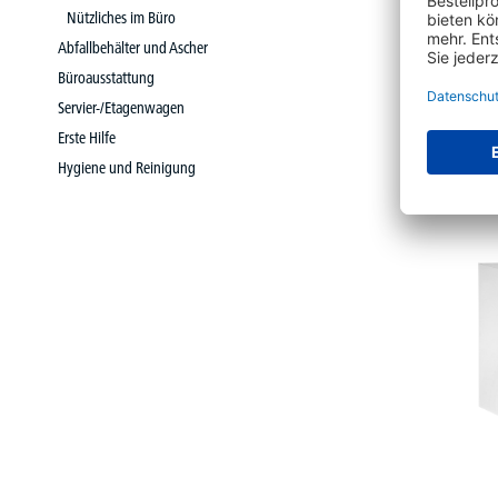
Nützliches im Büro
Oxfor
Abfallbehälter und Ascher
image b
Büroausstattung
Servier-/Etagenwagen
ab
Erste Hilfe
Hygiene und Reinigung