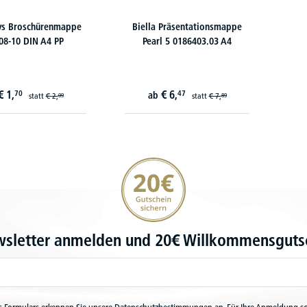
ys Broschürenmappe
Biella Präsentationsmappe
08-10 DIN A4 PP
Pearl 5 0186403.03 A4
€
1,
€
6,
70
47
ab
statt
€
2,
statt
€
7,
09
89
20€ Gutschein sichern
wsletter anmelden und 20€ Willkommensgutsc