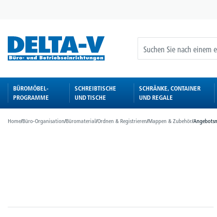
springen
Zur Hauptnavigation springen
BÜROMÖBEL-
SCHREIBTISCHE
SCHRÄNKE, CONTAINER
PROGRAMME
UND TISCHE
UND REGALE
Home
/
Büro-Organisation
/
Büromaterial
/
Ordnen & Registrieren
/
Mappen & Zubehör
/
Angebots
Bildergalerie überspringen