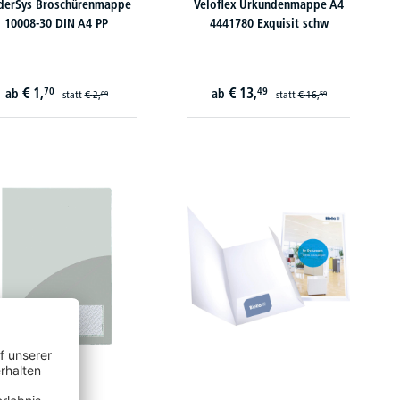
derSys Broschürenmappe
Veloflex Urkundenmappe A4
10008-30 DIN A4 PP
4441780 Exquisit schw
€
1,
€
13,
70
49
ab
ab
statt
€
2,
statt
€
16,
09
59