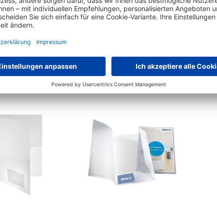
d Angebotsmappe
Biella Präsentationsmappe
Fol
asic 100551988 DIN
Pearl 2 0186411.01 DIN
A4
€
3,
€
4,
41
94
ab
statt
€
4,
statt
€
6,
19
09