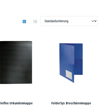
eloflex Urkundenmappe
FolderSys Broschürenmappe