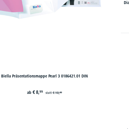
Di
Biella Präsentationsmappe Pearl 3 0186421.01 DIN
€
8,
99
ab
statt
€
10,
99