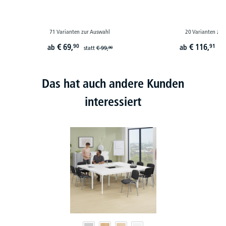
71 Varianten zur Auswahl
20 Varianten zur
€
69,
€
116,
90
91
ab
ab
statt
€
99,
st
90
Das hat auch andere Kunden
interessiert