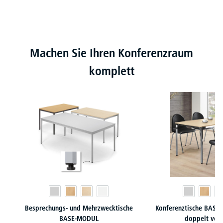
Produktgalerie überspringen
Machen Sie Ihren Konferenzraum
komplett
Besprechungs- und Mehrzwecktische
Konferenztische BASE-
BASE-MODUL
doppelt ver