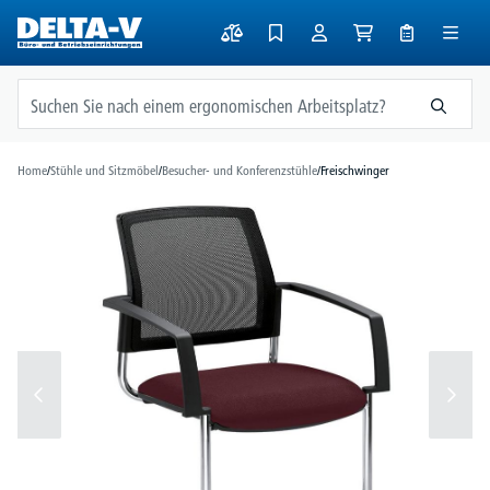
alt springen
Home
/
Stühle und Sitzmöbel
/
Besucher- und Konferenzstühle
/
Freischwinger
Bildergalerie überspringen