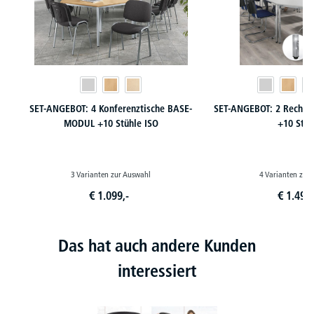
SET-ANGEBOT: 4 Konferenztische BASE-
SET-ANGEBOT: 2 Rechtec
MODUL +10 Stühle ISO
+10 Stüh
3 Varianten zur Auswahl
4 Varianten zur
€
1.099,-
€
1.499,
Das hat auch andere Kunden
interessiert