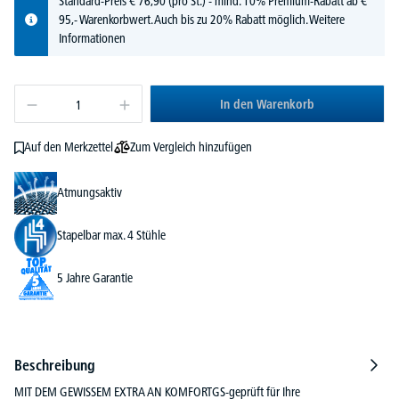
Standard-Preis
€
76,
90
(pro St.) - mind. 10% Premium-Rabatt ab €
95,- Warenkorbwert. Auch bis zu 20% Rabatt möglich.
Weitere
Informationen
In den Warenkorb
Zum Vergleich hinzufügen
Auf den Merkzettel
Atmungsaktiv
Stapelbar max. 4 Stühle
5 Jahre Garantie
Beschreibung
MIT DEM GEWISSEM EXTRA AN KOMFORTGS-geprüft für Ihre