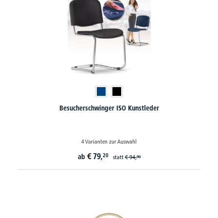
Besucherschwinger ISO Kunstleder
4 Varianten zur Auswahl
€
79,
20
ab
statt
€
94,
90
20€ Gutschein sichern